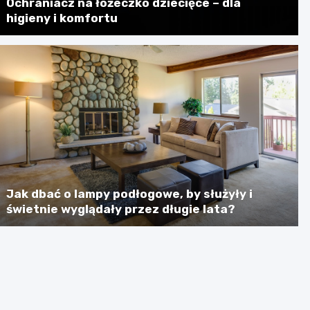
Ochraniacz na łóżeczko dziecięce – dla
higieny i komfortu
Jak dbać o lampy podłogowe, by służyły i
świetnie wyglądały przez długie lata?