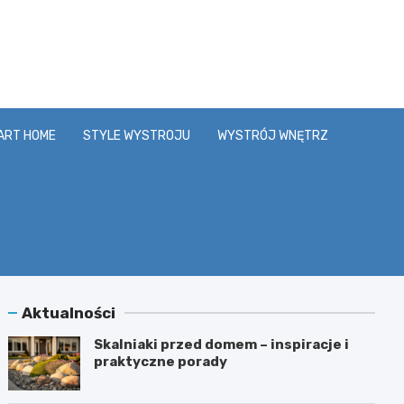
y.pl
ART HOME
STYLE WYSTROJU
WYSTRÓJ WNĘTRZ
Aktualności
Skalniaki przed domem – inspiracje i
praktyczne porady