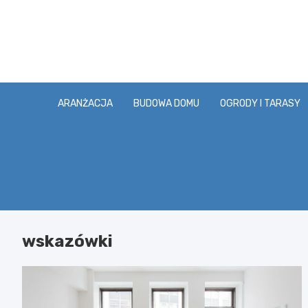
Skip
to
content
ARANŻACJA
BUDOWA DOMU
OGRODY I TARASY
wskazówki