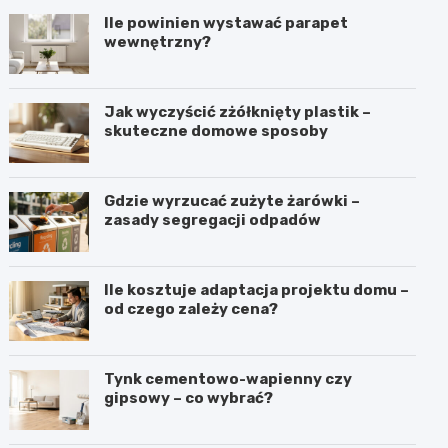
Ile powinien wystawać parapet
wewnętrzny?
Jak wyczyścić zżółknięty plastik –
skuteczne domowe sposoby
Gdzie wyrzucać zużyte żarówki –
zasady segregacji odpadów
Ile kosztuje adaptacja projektu domu –
od czego zależy cena?
Tynk cementowo-wapienny czy
gipsowy – co wybrać?