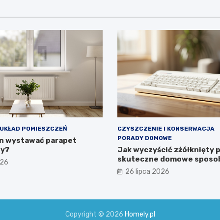
UKŁAD POMIESZCZEŃ
CZYSZCZENIE I KONSERWACJA
PORADY DOMOWE
en wystawać parapet
y?
Jak wyczyścić zżółknięty p
skuteczne domowe sposo
026
26 lipca 2026
Copyright © 2026
Homely.pl