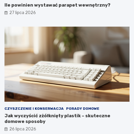
o
y
Ile powinien wystawać parapet wewnętrzny?
m
g
27 lipca 2026
f
l
o
ą
r
d
t
a
u
ł
y
p
r
z
e
z
d
ł
u
g
i
e
CZYSZCZENIE I KONSERWACJA
PORADY DOMOWE
l
Jak wyczyścić zżółknięty plastik – skuteczne
a
domowe sposoby
t
a
26 lipca 2026
?