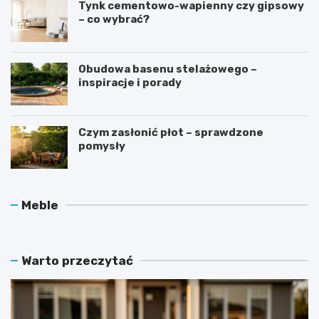
Tynk cementowo-wapienny czy gipsowy
– co wybrać?
Obudowa basenu stelażowego –
inspiracje i porady
Czym zasłonić płot – sprawdzone
pomysły
O
J
Meble
c
a
h
k
r
d
a
b
Warto przeczytać
n
a
i
ć
a
o
c
l
z
a