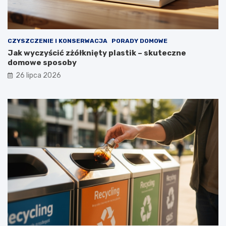
u
g
i
e
CZYSZCZENIE I KONSERWACJA
PORADY DOMOWE
l
Jak wyczyścić zżółknięty plastik – skuteczne
a
domowe sposoby
t
a
26 lipca 2026
?