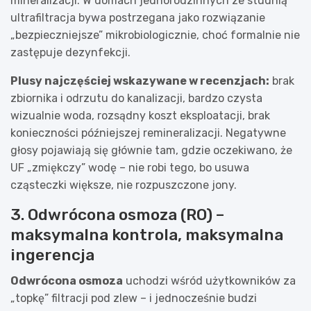
mineralizacji. W domach jednorodzinnych ze studnią
ultrafiltracja bywa postrzegana jako rozwiązanie
„bezpieczniejsze” mikrobiologicznie, choć formalnie nie
zastępuje dezynfekcji.
Plusy najczęściej wskazywane w recenzjach:
brak
zbiornika i odrzutu do kanalizacji, bardzo czysta
wizualnie woda, rozsądny koszt eksploatacji, brak
konieczności późniejszej remineralizacji. Negatywne
głosy pojawiają się głównie tam, gdzie oczekiwano, że
UF „zmiękczy” wodę – nie robi tego, bo usuwa
cząsteczki większe, nie rozpuszczone jony.
3. Odwrócona osmoza (RO) –
maksymalna kontrola, maksymalna
ingerencja
Odwrócona osmoza
uchodzi wśród użytkowników za
„topkę” filtracji pod zlew – i jednocześnie budzi