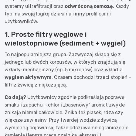
systemy ultrafiltracji oraz
odwróconą osmozę
. Każdy
typ ma swoją logikę działania i inny profil opinii
użytkowników.
1. Proste filtry węglowe i
wielostopniowe (sediment + węgiel)
To najpopularniejsza grupa. Zazwyczaj składa się z
jednego lub dwóch korpusów, w których znajdują się
wkłady: mechaniczny (np. 5 mikronów) oraz wkład z
węglem aktywnym
. Czasem dochodzi trzeci stopień –
filtr z żywicą zmiękczającą.
Co dają?
Użytkownicy zgodnie podkreślają poprawę
smaku i zapachu – chlor i „basenowy” aromat zwykle
znikają niemal całkowicie. Znika też piasek, rdza czy
większe zawiesiny. Przy twardej wodzie z żywicą
wymienną pojawia się także odczuwalne ograniczenie
kamienia (lepsza praca czajnika, ekspresu).