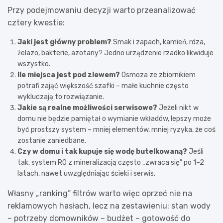
Przy podejmowaniu decyzji warto przeanalizować
cztery kwestie:
Jaki jest główny problem?
Smak i zapach, kamień, rdza,
żelazo, bakterie, azotany? Jedno urządzenie rzadko likwiduje
wszystko.
Ile miejsca jest pod zlewem?
Osmoza ze zbiornikiem
potrafi zająć większość szafki – małe kuchnie często
wykluczają to rozwiązanie.
Jakie są realne możliwości serwisowe?
Jeżeli nikt w
domu nie będzie pamiętał o wymianie wkładów, lepszy może
być prostszy system – mniej elementów, mniej ryzyka, że coś
zostanie zaniedbane.
Czy w domu i tak kupuje się wodę butelkowaną?
Jeśli
tak, system RO z mineralizacją często „zwraca się” po 1–2
latach, nawet uwzględniając ścieki i serwis.
Własny „ranking” filtrów warto więc oprzeć nie na
reklamowych hasłach, lecz na zestawieniu: stan wody
– potrzeby domowników – budżet – gotowość do