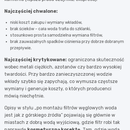
Najczęściej chwalone:
niski koszt zakupu i wymiany wkładów,
brak ścieków – cała woda trafia do szklanki,
stosunkowo prosta samodzielna wymiana filtrów,
brak zauważalnych spadków ciśnienia przy dobrze dobranym
przepływie.
Najczęściej krytykowane:
ograniczona skuteczność
wobec metali ciężkich, azotanów czy bardzo wysokiej
twardości. Przy bardzo zanieczyszczonej wodzie
wkłady szybko się zapychają, co wymusza częstsze
wymiany i generuje koszty, o których producenci
mówią niechętnie.
Opisy w stylu „po montażu filtrów węglowych woda
jest jak z górskiego źródła” pojawiają się głównie w
miastach z dobrą wodą wyjściową, gdzie filtr robi tak
naprawdę
kosmetyczną korektę
. Tam, gdzie woda