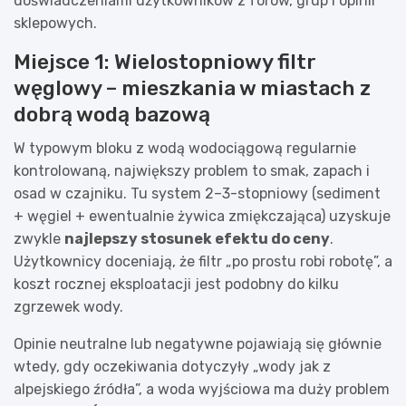
doświadczeniami użytkowników z forów, grup i opinii
sklepowych.
Miejsce 1: Wielostopniowy filtr
węglowy – mieszkania w miastach z
dobrą wodą bazową
W typowym bloku z wodą wodociągową regularnie
kontrolowaną, największy problem to smak, zapach i
osad w czajniku. Tu system 2–3-stopniowy (sediment
+ węgiel + ewentualnie żywica zmiękczająca) uzyskuje
zwykle
najlepszy stosunek efektu do ceny
.
Użytkownicy doceniają, że filtr „po prostu robi robotę”, a
koszt rocznej eksploatacji jest podobny do kilku
zgrzewek wody.
Opinie neutralne lub negatywne pojawiają się głównie
wtedy, gdy oczekiwania dotyczyły „wody jak z
alpejskiego źródła”, a woda wyjściowa ma duży problem