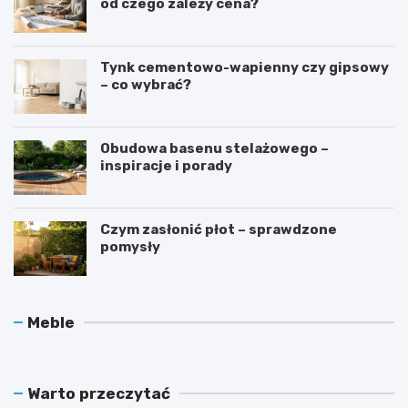
od czego zależy cena?
Tynk cementowo-wapienny czy gipsowy
– co wybrać?
Obudowa basenu stelażowego –
inspiracje i porady
Czym zasłonić płot – sprawdzone
pomysły
O
J
Meble
c
a
h
k
r
d
a
b
Warto przeczytać
n
a