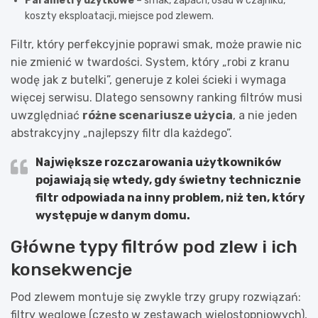
Parametry użytkowe
– smak, zapach, osad w czajniku,
koszty eksploatacji, miejsce pod zlewem.
Filtr, który perfekcyjnie poprawi smak, może prawie nic
nie zmienić w twardości. System, który „robi z kranu
wodę jak z butelki”, generuje z kolei ścieki i wymaga
więcej serwisu. Dlatego sensowny ranking filtrów musi
uwzględniać
różne scenariusze użycia
, a nie jeden
abstrakcyjny „najlepszy filtr dla każdego”.
Największe rozczarowania użytkowników
pojawiają się wtedy, gdy świetny technicznie
filtr odpowiada na
inny problem
, niż ten, który
występuje w danym domu.
Główne typy filtrów pod zlew i ich
konsekwencje
Pod zlewem montuje się zwykle trzy grupy rozwiązań:
filtry węglowe (często w zestawach wielostopniowych),