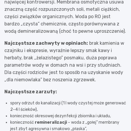
najwięcej kontrowersji. Membrana osmotyczna usuwa
znaczną część rozpuszczonych soli, metali ciężkich,
części związków organicznych. Woda po RO jest
bardzo „czysta” chemicznie, często porównywana z
wodą demineralizowaną (choć to pewne uproszczenie).
Najczęstsze zachwyty w opiniach:
brak kamienia w
czajniku i ekspresie, wyraźnie lepszy smak kawy i
herbaty, brak „żelazistego” posmaku, duża poprawa
parametrów wody w domach na wsi i przy studniach.
Dla części rodziców jest to sposób na uzyskanie wody
„dla niemowlaka” bez noszenia zgrzewek.
Najczęstsze zarzuty:
spory odrzut do kanalizacji (1 l wody czystej może generować
2–4 l ścieków),
konieczność okresowej dezynfekcji zbiornika i układu,
konieczność
remineralizacji
– woda z „gołej” membrany
jest zbyt agresywna i smakowo „płaska”,