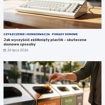
z
d
ł
u
g
i
e
CZYSZCZENIE I KONSERWACJA
PORADY DOMOWE
l
Jak wyczyścić zżółknięty plastik – skuteczne
a
domowe sposoby
t
a
26 lipca 2026
?