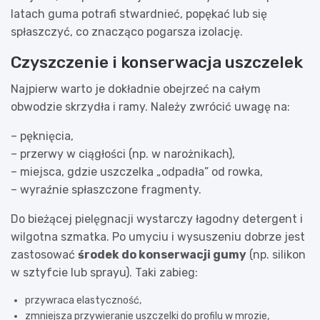
latach guma potrafi stwardnieć, popękać lub się
spłaszczyć, co znacząco pogarsza izolację.
Czyszczenie i konserwacja uszczelek
Najpierw warto je dokładnie obejrzeć na całym
obwodzie skrzydła i ramy. Należy zwrócić uwagę na:
– pęknięcia,
– przerwy w ciągłości (np. w narożnikach),
– miejsca, gdzie uszczelka „odpadła” od rowka,
– wyraźnie spłaszczone fragmenty.
Do bieżącej pielęgnacji wystarczy łagodny detergent i
wilgotna szmatka. Po umyciu i wysuszeniu dobrze jest
zastosować
środek do konserwacji gumy
(np. silikon
w sztyfcie lub sprayu). Taki zabieg:
przywraca elastyczność,
zmniejsza przywieranie uszczelki do profilu w mrozie,