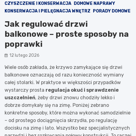
CZYSZCZENIE I KONSERWACJA
DOMOWE NAPRAWY
KONSERWACJA I PIELĘGNACJA WNĘTRZ
PORADY DOMOWE
Jak regulować drzwi
balkonowe – proste sposoby na
poprawki
12 lutego 2026
Wiele osób zakłada, że krzywo zamykające się drzwi
balkonowe oznaczają od razu konieczność wymiany
całej stolarki. W praktyce w większości przypadków
wystarczy prosta
regulacja okuć i sprawdzenie
uszczelnień
, żeby drzwi znowu chodziły lekko i
dobrze domykały się na zimę. Poniżej zebrano
konkretne sposoby, które można wykonać samodzielnie
– od prostego dociągnięcia skrzydła, po regulację
docisku na zimę i lato. Wszystko bez specjalistycznych
narzędzi i bez rozkręcania połowy konstrukcji. To raczej