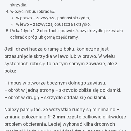
skrzydła.
Włożyć imbus i obracać:
w prawo – zazwyczaj podnosi skrzydło,
w lewo – zazwyczaj opuszcza skrzydło.
Po każdych 1–2 obrotach sprawdzić, czy skrzydło przestało
ocierać o próg lub górną część ramy.
Jeśli drzwi haczą o ramę z boku, konieczne jest
przesunięcie skrzydła w lewo lub w prawo. W wielu
systemach robi się to na tym samym zawiasie, ale z
boku:
– imbus w otworze bocznym dolnego zawiasu,
– obrót w jedną stronę – skrzydło zbliża się do klamki,
– obrót w drugą – skrzydło oddala się od klamki.
Należy pamiętać, że wszystkie ruchy są minimalne –
zmiana położenia o
1–2 mm
często całkowicie likwiduje
problem obcierania. Lepiej wykonać kilka drobnych