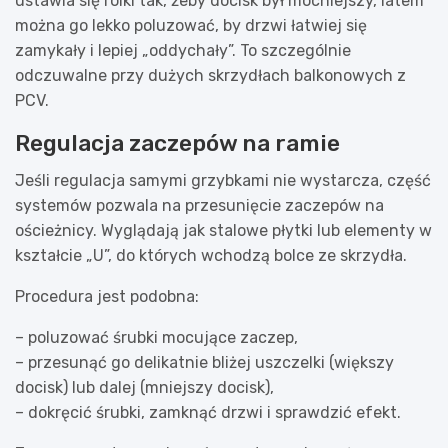
ustawia się rolki tak, żeby docisk był mocniejszy, latem
można go lekko poluzować, by drzwi łatwiej się
zamykały i lepiej „oddychały”. To szczególnie
odczuwalne przy dużych skrzydłach balkonowych z
PCV.
Regulacja zaczepów na ramie
Jeśli regulacja samymi grzybkami nie wystarcza, część
systemów pozwala na przesunięcie zaczepów na
ościeżnicy. Wyglądają jak stalowe płytki lub elementy w
kształcie „U”, do których wchodzą bolce ze skrzydła.
Procedura jest podobna:
– poluzować śrubki mocujące zaczep,
– przesunąć go delikatnie bliżej uszczelki (większy
docisk) lub dalej (mniejszy docisk),
– dokręcić śrubki, zamknąć drzwi i sprawdzić efekt.