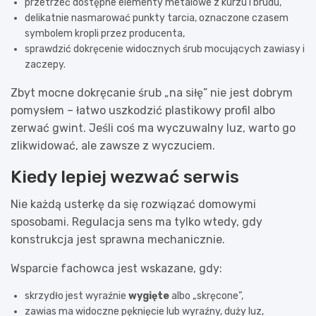
przetrzeć dostępne elementy metalowe z kurzu i brudu,
delikatnie nasmarować punkty tarcia, oznaczone czasem
symbolem kropli przez producenta,
sprawdzić dokręcenie widocznych śrub mocujących zawiasy i
zaczepy.
Zbyt mocne dokręcanie śrub „na siłę” nie jest dobrym
pomysłem – łatwo uszkodzić plastikowy profil albo
zerwać gwint. Jeśli coś ma wyczuwalny luz, warto go
zlikwidować, ale zawsze z wyczuciem.
Kiedy lepiej wezwać serwis
Nie każdą usterkę da się rozwiązać domowymi
sposobami. Regulacja sens ma tylko wtedy, gdy
konstrukcja jest sprawna mechanicznie.
Wsparcie fachowca jest wskazane, gdy:
skrzydło jest wyraźnie
wygięte
albo „skręcone”,
zawias ma widoczne pęknięcie lub wyraźny, duży luz,