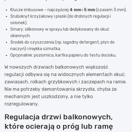
Klucze imbusowe – najczęściej
4 mm
i
5 mm
(czasem 3 mm).
Śrubokręt krzyżakowy i płaski (do drobnych regulacji i
osłonek).
Smary: silikonowy w sprayu lub dedykowany do okuć
okiennych.
Środek do czyszczenia (np. łagodny detergent, płyn do
naczyń) i miękka szmatka.
Opcjonalnie: poziomica, kartka papieru do testu docisku.
W nowszych drzwiach balkonowych większość
regulacji odbywa się na widocznych elementach okuć:
zawiasach, rolkach grzybkowych i zaczepach na ramie.
Nie ma potrzeby demontowania skrzydła, chyba że
mechanizm jest uszkodzony, a nie tylko
rozregulowany.
Regulacja drzwi balkonowych,
które ocierają o próg lub ramę