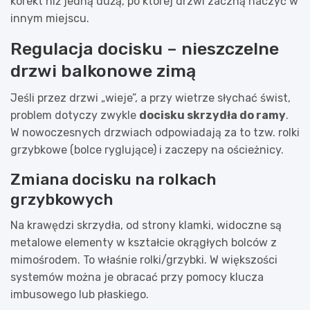
korekt niż jedną dużą, po której drzwi zaczną haczyć w
innym miejscu.
Regulacja docisku – nieszczelne
drzwi balkonowe zimą
Jeśli przez drzwi „wieje”, a przy wietrze słychać świst,
problem dotyczy zwykle
docisku skrzydła do ramy
.
W nowoczesnych drzwiach odpowiadają za to tzw. rolki
grzybkowe (bolce ryglujące) i zaczepy na ościeżnicy.
Zmiana docisku na rolkach
grzybkowych
Na krawędzi skrzydła, od strony klamki, widoczne są
metalowe elementy w kształcie okrągłych bolców z
mimośrodem. To właśnie rolki/grzybki. W większości
systemów można je obracać przy pomocy klucza
imbusowego lub płaskiego.