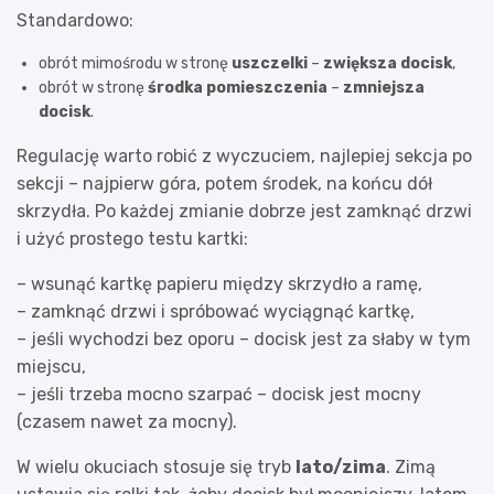
Standardowo:
obrót mimośrodu w stronę
uszczelki
–
zwiększa docisk
,
obrót w stronę
środka pomieszczenia
–
zmniejsza
docisk
.
Regulację warto robić z wyczuciem, najlepiej sekcja po
sekcji – najpierw góra, potem środek, na końcu dół
skrzydła. Po każdej zmianie dobrze jest zamknąć drzwi
i użyć prostego testu kartki:
– wsunąć kartkę papieru między skrzydło a ramę,
– zamknąć drzwi i spróbować wyciągnąć kartkę,
– jeśli wychodzi bez oporu – docisk jest za słaby w tym
miejscu,
– jeśli trzeba mocno szarpać – docisk jest mocny
(czasem nawet za mocny).
W wielu okuciach stosuje się tryb
lato/zima
. Zimą