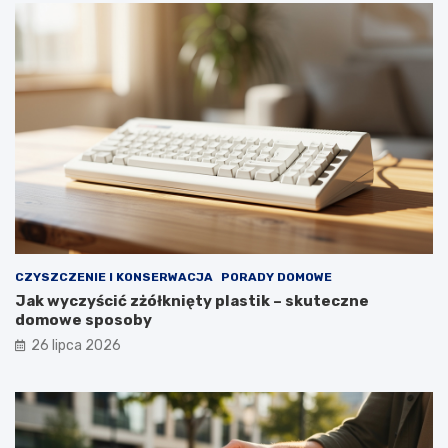
t
a
u
ł
y
p
r
z
e
z
d
ł
u
g
i
e
CZYSZCZENIE I KONSERWACJA
PORADY DOMOWE
l
Jak wyczyścić zżółknięty plastik – skuteczne
a
domowe sposoby
t
a
26 lipca 2026
?