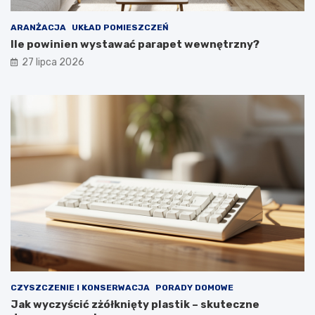
i
e
k
w
ARANŻACJA
UKŁAD POMIESZCZEŃ
o
y
Ile powinien wystawać parapet wewnętrzny?
m
g
27 lipca 2026
f
l
o
ą
r
d
t
a
u
ł
y
p
r
z
e
z
d
ł
u
g
i
e
CZYSZCZENIE I KONSERWACJA
PORADY DOMOWE
l
Jak wyczyścić zżółknięty plastik – skuteczne
a