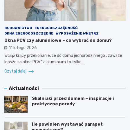
BUDOWNICTWO
ENERGOOSZCZĘDNOŚĆ
OKNA ENERGOOSZCZĘDNE
WYPOSAŻENIE WNĘTRZ
Okna PCV czy aluminiowe – co wybrać do domu?
11 lutego 2026
Wciąż krąży przekonanie, że do domu jednorodzinnego „zawsze
lepsze są okna PCV”, a aluminium to tylko…
Czytaj dalej
Aktualności
Skalniaki przed domem – inspiracje i
praktyczne porady
Ile powinien wystawać parapet
wewnętrzny?