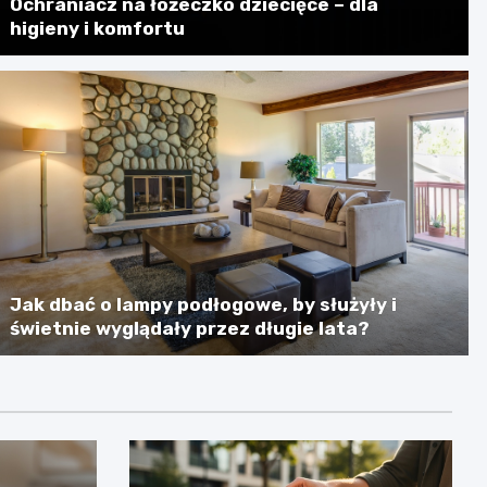
Ochraniacz na łóżeczko dziecięce – dla
higieny i komfortu
Jak dbać o lampy podłogowe, by służyły i
świetnie wyglądały przez długie lata?