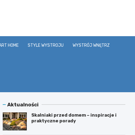
y.pl
ART HOME
STYLE WYSTROJU
WYSTRÓJ WNĘTRZ
Aktualności
Skalniaki przed domem – inspiracje i
praktyczne porady