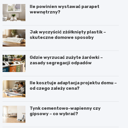
Ile powinien wystawać parapet
wewnętrzny?
Jak wyczyścić zżółknięty plastik –
skuteczne domowe sposoby
Gdzie wyrzucać zużyte żarówki –
zasady segregacji odpadów
Ile kosztuje adaptacja projektu domu –
od czego zależy cena?
Tynk cementowo-wapienny czy
gipsowy – co wybrać?