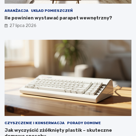
i
e
k
w
ARANŻACJA
UKŁAD POMIESZCZEŃ
o
y
Ile powinien wystawać parapet wewnętrzny?
m
g
27 lipca 2026
f
l
o
ą
r
d
t
a
u
ł
y
p
r
z
e
z
d
ł
u
g
i
e
CZYSZCZENIE I KONSERWACJA
PORADY DOMOWE
l
Jak wyczyścić zżółknięty plastik – skuteczne
a
domowe sposoby