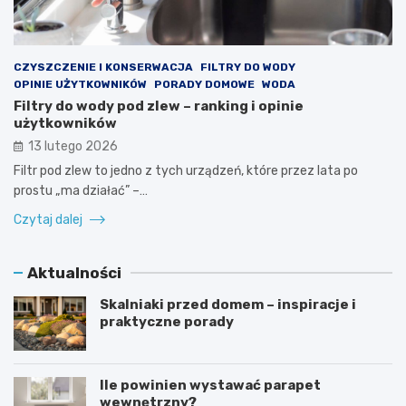
CZYSZCZENIE I KONSERWACJA
FILTRY DO WODY
OPINIE UŻYTKOWNIKÓW
PORADY DOMOWE
WODA
Filtry do wody pod zlew – ranking i opinie
użytkowników
13 lutego 2026
Filtr pod zlew to jedno z tych urządzeń, które przez lata po
prostu „ma działać” –…
Czytaj dalej
Aktualności
Skalniaki przed domem – inspiracje i
praktyczne porady
Ile powinien wystawać parapet
wewnętrzny?