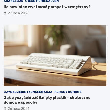
ARANŻACJA
UKŁAD POMIESZCZEŃ
o
y
Ile powinien wystawać parapet wewnętrzny?
m
g
27 lipca 2026
f
l
o
ą
r
d
t
a
u
ł
y
p
r
z
e
z
d
ł
u
g
i
e
CZYSZCZENIE I KONSERWACJA
PORADY DOMOWE
l
Jak wyczyścić zżółknięty plastik – skuteczne
a
domowe sposoby
t
a
26 lipca 2026