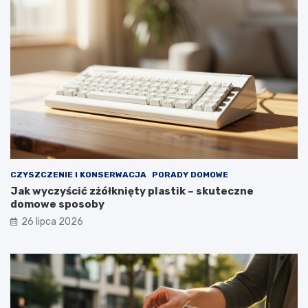
u
ł
y
p
r
z
e
z
d
ł
u
g
i
e
CZYSZCZENIE I KONSERWACJA
PORADY DOMOWE
l
Jak wyczyścić zżółknięty plastik – skuteczne
a
domowe sposoby
t
a
26 lipca 2026
?