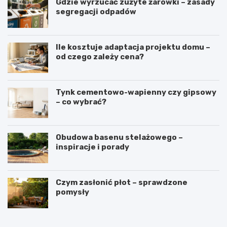
Gdzie wyrzucać zużyte żarówki – zasady
segregacji odpadów
Ile kosztuje adaptacja projektu domu –
od czego zależy cena?
Tynk cementowo-wapienny czy gipsowy
– co wybrać?
Obudowa basenu stelażowego –
inspiracje i porady
Czym zasłonić płot – sprawdzone
pomysły
O
J