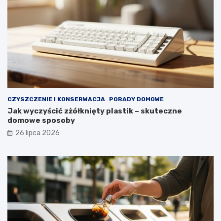
r
z
e
z
d
ł
u
g
i
e
CZYSZCZENIE I KONSERWACJA
PORADY DOMOWE
l
Jak wyczyścić zżółknięty plastik – skuteczne
a
domowe sposoby
t
a
26 lipca 2026
?