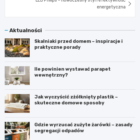
LED Philips – nowoczesny styl i efektywność
energetyczna
Aktualności
Skalniaki przed domem – inspiracje i
praktyczne porady
Ile powinien wystawać parapet
wewnętrzny?
Jak wyczyścić zżółknięty plastik –
skuteczne domowe sposoby
Gdzie wyrzucać zużyte żarówki – zasady
segregacji odpadów