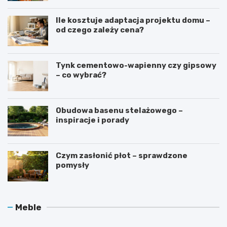
Ile kosztuje adaptacja projektu domu –
od czego zależy cena?
Tynk cementowo-wapienny czy gipsowy
– co wybrać?
Obudowa basenu stelażowego –
inspiracje i porady
Czym zasłonić płot – sprawdzone
pomysły
O
J
Meble
c
a
h
k