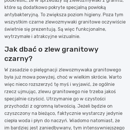
podkreślić, że w sprzedaży są zlewozmywaki z granitu,
które są dodatkowo pokryte specjalną powłoką
antybakteryjną. To zwiększa poziom higieny. Poza tym
wszystkim czarne zlewozmywaki granitowe oczywiście
świetnie się prezentują. Są więc funkcjonalne,
wytrzymałe i atrakcyjne wizualnie.
Jak dbać o zlew granitowy
czarny?
W zasadzie o pielęgnacji zlewozmywaka granitowego
była już mowa powyżej, choć w wielkim skrócie. Warto
więc nieco rozszerzyć tę myś i wyjawić, że ogólnie
rzecz ujmując, zlewu granitowego nie trzeba jakoś
specjalnie czyścić. Utrzymanie go w czystości
przychodzi z ogromną łatwością. Jeżeli będzie on
czyszczony na bieżąco, faktycznie wystarczy jedynie
ciepła woda i płyn do naczyń. Wiadomo natomiast, że
im bardziej jest zaniedbywany, tym intensywniejszego