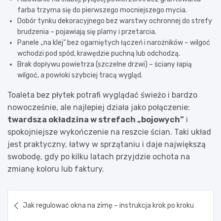
farba trzyma się do pierwszego mocniejszego mycia.
Dobór tynku dekoracyjnego bez warstwy ochronnej do strefy
brudzenia – pojawiają się plamy i przetarcia.
Panele „na klej” bez ogarniętych łączeń i narożników – wilgoć
wchodzi pod spód, krawędzie puchną lub odchodzą.
Brak dopływu powietrza (szczelne drzwi) – ściany łapią
wilgoć, a powłoki szybciej tracą wygląd.
Toaleta bez płytek potrafi wyglądać świeżo i bardzo
nowocześnie, ale najlepiej działa jako połączenie:
twardsza okładzina w strefach „bojowych”
i
spokojniejsze wykończenie na reszcie ścian. Taki układ
jest praktyczny, łatwy w sprzątaniu i daje największą
swobodę, gdy po kilku latach przyjdzie ochota na
zmianę koloru lub faktury.
Nawigacja
Jak regulować okna na zimę – instrukcja krok po kroku
wpisu