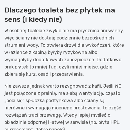
Dlaczego toaleta bez płytek ma
sens (i kiedy nie)
W osobnej toalecie zwykle nie ma prysznica ani wanny,
więc ściany nie dostają codziennie bezpośrednich
strumieni wody. To otwiera drzwi dla wykończeń, które
w łazience z kabiną byłyby ryzykowne albo
wymagałyby dodatkowych zabezpieczeń. Dodatkowo
brak płytek to mniej fug, czyli mniej miejsc, gdzie
zbiera się kurz, osad i przebarwienia.
Nie zawsze jednak warto rezygnować z kafli. Jeśli WC
jest połączone z pralnią, ma słabą wentylację, często
„poci się” spłuczka podtynkowa albo ściany są
nierówne i wymagają mocnego prostowania, to część
rozwiązań traci przewagę. Wtedy lepiej myśleć o
okładzinie odpornej i łatwej w serwisie (np. płyta HPL,
mikrocement, dobre panele).