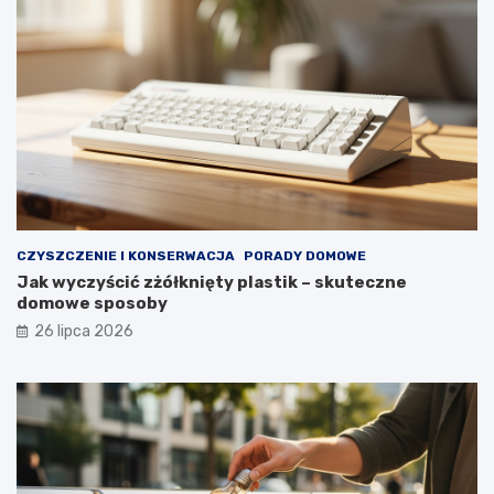
y
p
r
z
e
z
d
ł
u
g
i
e
CZYSZCZENIE I KONSERWACJA
PORADY DOMOWE
l
Jak wyczyścić zżółknięty plastik – skuteczne
a
domowe sposoby
t
a
26 lipca 2026
?