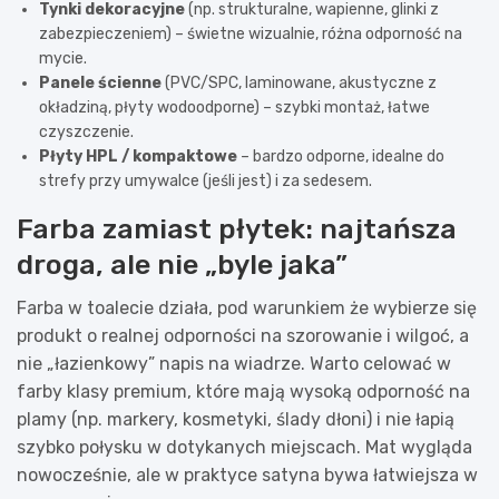
Tynki dekoracyjne
(np. strukturalne, wapienne, glinki z
zabezpieczeniem) – świetne wizualnie, różna odporność na
mycie.
Panele ścienne
(PVC/SPC, laminowane, akustyczne z
okładziną, płyty wodoodporne) – szybki montaż, łatwe
czyszczenie.
Płyty HPL / kompaktowe
– bardzo odporne, idealne do
strefy przy umywalce (jeśli jest) i za sedesem.
Farba zamiast płytek: najtańsza
droga, ale nie „byle jaka”
Farba w toalecie działa, pod warunkiem że wybierze się
produkt o realnej odporności na szorowanie i wilgoć, a
nie „łazienkowy” napis na wiadrze. Warto celować w
farby klasy premium, które mają wysoką odporność na
plamy (np. markery, kosmetyki, ślady dłoni) i nie łapią
szybko połysku w dotykanych miejscach. Mat wygląda
nowocześnie, ale w praktyce satyna bywa łatwiejsza w