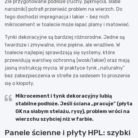
Źle przygotowane podłoże (ruchy, pęknięcia, słabe
narożniki) potrafi przenieść problem na wierzch. Do
tego dochodzi impregnacja i lakier – bez nich
mikrocement w toalecie może łapać plamy i matowieć.
Tynki dekoracyjne są bardziej różnorodne. Jedne są
twardsze i zmywalne, inne piękne, ale wrażliwe. W
toalecie najlepiej sprawdzają się systemy, które
przewidują warstwę ochronną (wosk/lakier) oraz mają
jasną instrukcję mycia. W praktyce tynk „naturalny”
bez zabezpieczenia w strefie za sedesem to proszenie
się o kłopoty.
Mikrocement i tynk dekoracyjny lubią
stabilne podłoże
. Jeśli ściana „pracuje” (płyta
GK na słabym stelażu, rysy), problem wróci na
wierzchu szybciej niż w farbie.
Panele ścienne i płyty HPL: szybki