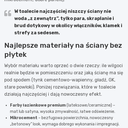
W toalecie najczęściej niszczy ściany nie
woda „z zewnątrz”, tylko
para, skraplanie i
brud dotykowy
w okolicy włączników, klamek i
strefy za sedesem.
Najlepsze materiały na ściany bez
płytek
Wybór materiału warto oprzeć o dwie rzeczy: ile wilgoci
realnie będzie w pomieszczeniu oraz jaką ścianę ma się
pod spodem (tynk cementowo-wapienny, gładź, GK,
stare powłoki). Poniżej rozwiązania, które w toalecie
działają najczęściej i dają nowoczesny efekt.
Farby łazienkowe premium
(lateksowe/ceramiczne) –
mat lub satyna, wysoka zmywalność, łatwe odświeżenie.
Mikrocement
– bezfugowa powierzchnia, nowoczesny
„betonowy” look, wymaga dobrego wykonania i impregnacji.