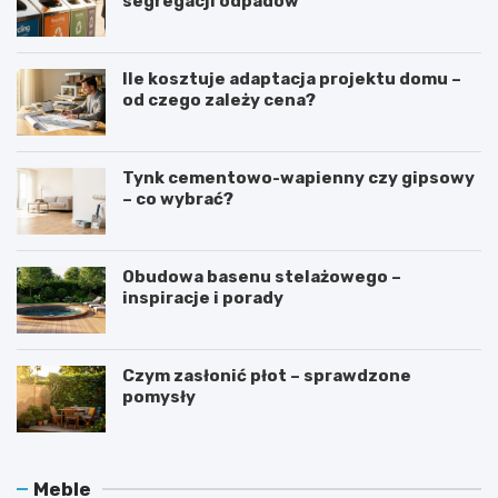
segregacji odpadów
Ile kosztuje adaptacja projektu domu –
od czego zależy cena?
Tynk cementowo-wapienny czy gipsowy
– co wybrać?
Obudowa basenu stelażowego –
inspiracje i porady
Czym zasłonić płot – sprawdzone
pomysły
O
J
Meble
c
a