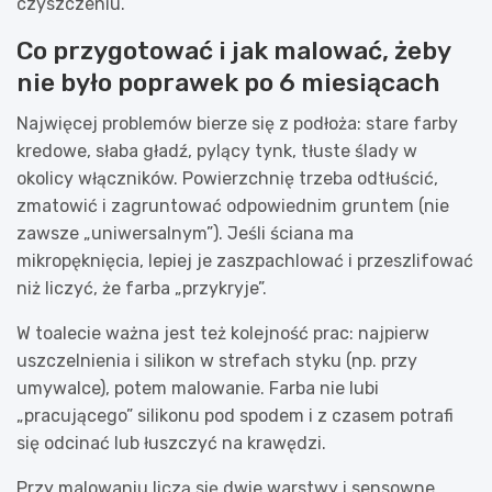
czyszczeniu.
Co przygotować i jak malować, żeby
nie było poprawek po 6 miesiącach
Najwięcej problemów bierze się z podłoża: stare farby
kredowe, słaba gładź, pylący tynk, tłuste ślady w
okolicy włączników. Powierzchnię trzeba odtłuścić,
zmatowić i zagruntować odpowiednim gruntem (nie
zawsze „uniwersalnym”). Jeśli ściana ma
mikropęknięcia, lepiej je zaszpachlować i przeszlifować
niż liczyć, że farba „przykryje”.
W toalecie ważna jest też kolejność prac: najpierw
uszczelnienia i silikon w strefach styku (np. przy
umywalce), potem malowanie. Farba nie lubi
„pracującego” silikonu pod spodem i z czasem potrafi
się odcinać lub łuszczyć na krawędzi.
Przy malowaniu liczą się dwie warstwy i sensowne