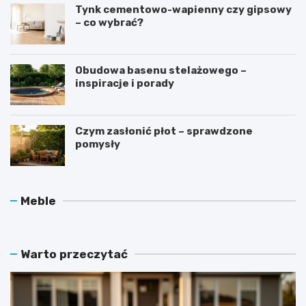
Tynk cementowo-wapienny czy gipsowy
– co wybrać?
Obudowa basenu stelażowego –
inspiracje i porady
Czym zasłonić płot – sprawdzone
pomysły
O
J
Meble
c
a
h
k
r
d
a
b
Warto przeczytać
n
a
i
ć
a
o
c
l
z
a