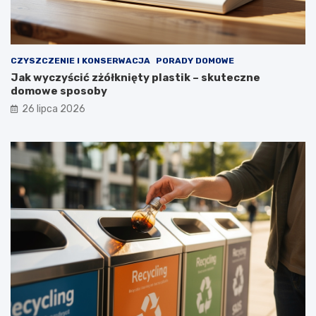
u
g
i
e
CZYSZCZENIE I KONSERWACJA
PORADY DOMOWE
l
Jak wyczyścić zżółknięty plastik – skuteczne
a
domowe sposoby
t
a
26 lipca 2026
?