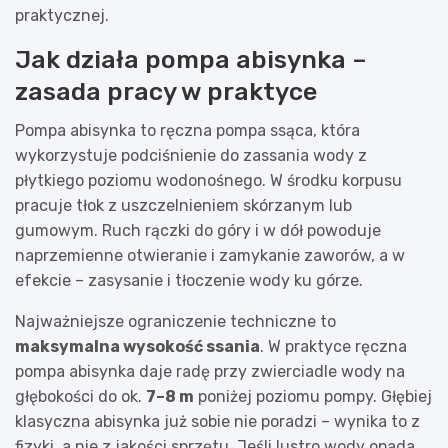
praktycznej.
Jak działa pompa abisynka –
zasada pracy w praktyce
Pompa abisynka to ręczna pompa ssąca, która
wykorzystuje podciśnienie do zassania wody z
płytkiego poziomu wodonośnego. W środku korpusu
pracuje tłok z uszczelnieniem skórzanym lub
gumowym. Ruch rączki do góry i w dół powoduje
naprzemienne otwieranie i zamykanie zaworów, a w
efekcie – zasysanie i tłoczenie wody ku górze.
Najważniejsze ograniczenie techniczne to
maksymalna wysokość ssania
. W praktyce ręczna
pompa abisynka daje radę przy zwierciadle wody na
głębokości do ok.
7–8 m
poniżej poziomu pompy. Głębiej
klasyczna abisynka już sobie nie poradzi – wynika to z
fizyki, a nie z jakości sprzętu. Jeśli lustro wody opada