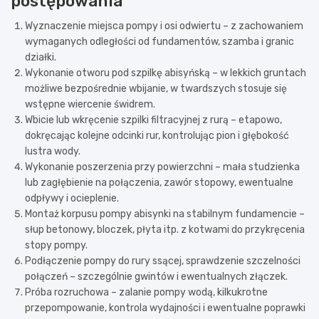
postępowania
Wyznaczenie miejsca pompy i osi odwiertu – z zachowaniem
wymaganych odległości od fundamentów, szamba i granic
działki.
Wykonanie otworu pod szpilkę abisyńską – w lekkich gruntach
możliwe bezpośrednie wbijanie, w twardszych stosuje się
wstępne wiercenie świdrem.
Wbicie lub wkręcenie szpilki filtracyjnej z rurą – etapowo,
dokręcając kolejne odcinki rur, kontrolując pion i głębokość
lustra wody.
Wykonanie poszerzenia przy powierzchni – mała studzienka
lub zagłębienie na połączenia, zawór stopowy, ewentualne
odpływy i ocieplenie.
Montaż korpusu pompy abisynki na stabilnym fundamencie –
słup betonowy, bloczek, płyta itp. z kotwami do przykręcenia
stopy pompy.
Podłączenie pompy do rury ssącej, sprawdzenie szczelności
połączeń – szczególnie gwintów i ewentualnych złączek.
Próba rozruchowa – zalanie pompy wodą, kilkukrotne
przepompowanie, kontrola wydajności i ewentualne poprawki