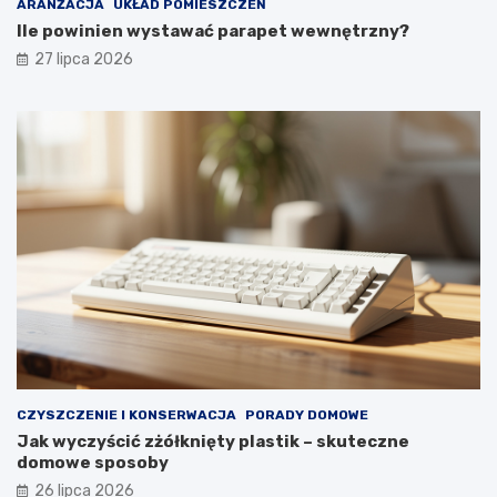
ARANŻACJA
UKŁAD POMIESZCZEŃ
o
y
Ile powinien wystawać parapet wewnętrzny?
m
g
27 lipca 2026
f
l
o
ą
r
d
t
a
u
ł
y
p
r
z
e
z
d
ł
u
g
i
e
CZYSZCZENIE I KONSERWACJA
PORADY DOMOWE
l
Jak wyczyścić zżółknięty plastik – skuteczne
a
domowe sposoby
t
a
26 lipca 2026