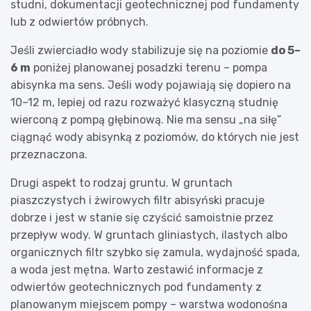
studni, dokumentacji geotechnicznej pod fundamenty
lub z odwiertów próbnych.
Jeśli zwierciadło wody stabilizuje się na poziomie
do 5–
6 m
poniżej planowanej posadzki terenu – pompa
abisynka ma sens. Jeśli wody pojawiają się dopiero na
10–12 m, lepiej od razu rozważyć klasyczną studnię
wierconą z pompą głębinową. Nie ma sensu „na siłę”
ciągnąć wody abisynką z poziomów, do których nie jest
przeznaczona.
Drugi aspekt to rodzaj gruntu. W gruntach
piaszczystych i żwirowych filtr abisyński pracuje
dobrze i jest w stanie się czyścić samoistnie przez
przepływ wody. W gruntach gliniastych, ilastych albo
organicznych filtr szybko się zamula, wydajność spada,
a woda jest mętna. Warto zestawić informacje z
odwiertów geotechnicznych pod fundamenty z
planowanym miejscem pompy – warstwa wodonośna