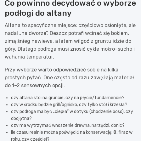
Co powinno decydować o wyborze
podłogi do altany
Altana to specyficzne miejsce: częściowo osłonięte, ale
nadal „na dworze”. Deszcz potrafi wcinać się bokiem,
zimą śnieg nawiewa, a latem wilgoć z gruntu idzie do
góry. Dlatego podłoga musi znosić cykle mokro–sucho i
wahania temperatur.
Przy wyborze warto odpowiedzieć sobie na kilka
prostych pytań. One często od razu zawężają materiał
do 1–2 sensownych opcji:
czy altana stoi na gruncie, czy na płycie/fundamencie?
czy w środku będzie grill/ognisko, czy tylko stół i krzesła?
czy podłoga ma być „ciepła” w dotyku (chodzenie boso), czy
obojętna?
czy ma wytrzymać wnoszenie drewna, narzędzi, donic?
ile czasu realnie można poświęcić na konserwację:
0
,
1
raz w
roku, czy częściej?