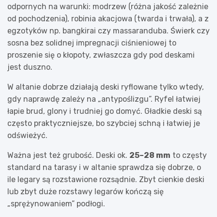
odpornych na warunki: modrzew (różna jakość zależnie
od pochodzenia), robinia akacjowa (twarda i trwała), a z
egzotyków np. bangkirai czy massaranduba. Świerk czy
sosna bez solidnej impregnacji ciśnieniowej to
proszenie się o kłopoty, zwłaszcza gdy pod deskami
jest duszno.
W altanie dobrze działają deski ryflowane tylko wtedy,
gdy naprawdę zależy na „antypoślizgu”. Ryfel łatwiej
łapie brud, glony i trudniej go domyć. Gładkie deski są
często praktyczniejsze, bo szybciej schną i łatwiej je
odświeżyć.
Ważna jest też grubość. Deski ok.
25–28 mm
to częsty
standard na tarasy i w altanie sprawdza się dobrze, o
ile legary są rozstawione rozsądnie. Zbyt cienkie deski
lub zbyt duże rozstawy legarów kończą się
„sprężynowaniem” podłogi.