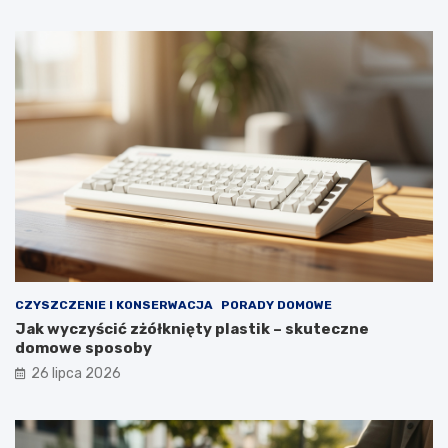
o
ą
r
d
t
a
u
ł
y
p
r
z
e
z
d
ł
u
g
i
e
CZYSZCZENIE I KONSERWACJA
PORADY DOMOWE
l
Jak wyczyścić zżółknięty plastik – skuteczne
a
domowe sposoby
t
a
26 lipca 2026
?