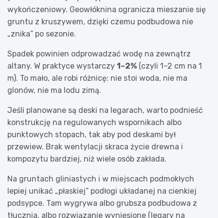
wykończeniowy. Geowłóknina ogranicza mieszanie się
gruntu z kruszywem, dzięki czemu podbudowa nie
„znika” po sezonie.
Spadek powinien odprowadzać wodę na zewnątrz
altany. W praktyce wystarczy
1–2%
(czyli 1–2 cm na 1
m). To mało, ale robi różnicę: nie stoi woda, nie ma
glonów, nie ma lodu zimą.
Jeśli planowane są deski na legarach, warto podnieść
konstrukcję na regulowanych wspornikach albo
punktowych stopach, tak aby pod deskami był
przewiew. Brak wentylacji skraca życie drewna i
kompozytu bardziej, niż wiele osób zakłada.
Na gruntach gliniastych i w miejscach podmokłych
lepiej unikać „płaskiej” podłogi układanej na cienkiej
podsypce. Tam wygrywa albo grubsza podbudowa z
tłucznia, albo rozwiązanie wyniesione (legary na