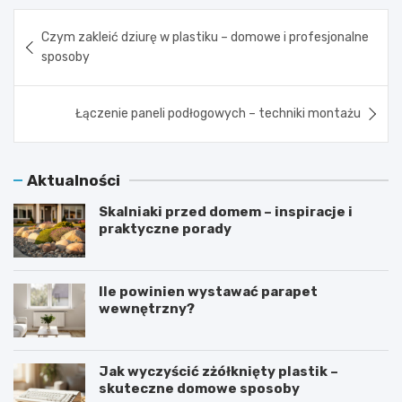
Nawigacja
Czym zakleić dziurę w plastiku – domowe i profesjonalne
wpisu
sposoby
Łączenie paneli podłogowych – techniki montażu
Aktualności
Skalniaki przed domem – inspiracje i
praktyczne porady
Ile powinien wystawać parapet
wewnętrzny?
Jak wyczyścić zżółknięty plastik –
skuteczne domowe sposoby