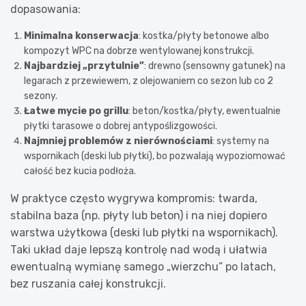
dopasowania:
Minimalna konserwacja
: kostka/płyty betonowe albo
kompozyt WPC na dobrze wentylowanej konstrukcji.
Najbardziej „przytulnie”
: drewno (sensowny gatunek) na
legarach z przewiewem, z olejowaniem co sezon lub co 2
sezony.
Łatwe mycie po grillu
: beton/kostka/płyty, ewentualnie
płytki tarasowe o dobrej antypoślizgowości.
Najmniej problemów z nierównościami
: systemy na
wspornikach (deski lub płytki), bo pozwalają wypoziomować
całość bez kucia podłoża.
W praktyce często wygrywa kompromis: twarda,
stabilna baza (np. płyty lub beton) i na niej dopiero
warstwa użytkowa (deski lub płytki na wspornikach).
Taki układ daje lepszą kontrolę nad wodą i ułatwia
ewentualną wymianę samego „wierzchu” po latach,
bez ruszania całej konstrukcji.