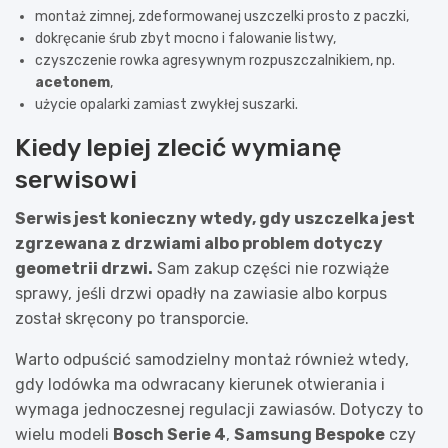
montaż zimnej, zdeformowanej uszczelki prosto z paczki,
dokręcanie śrub zbyt mocno i falowanie listwy,
czyszczenie rowka agresywnym rozpuszczalnikiem, np.
acetonem
,
użycie opalarki zamiast zwykłej suszarki.
Kiedy lepiej zlecić wymianę
serwisowi
Serwis jest konieczny wtedy, gdy uszczelka jest
zgrzewana z drzwiami albo problem dotyczy
geometrii drzwi.
Sam zakup części nie rozwiąże
sprawy, jeśli drzwi opadły na zawiasie albo korpus
został skręcony po transporcie.
Warto odpuścić samodzielny montaż również wtedy,
gdy lodówka ma odwracany kierunek otwierania i
wymaga jednoczesnej regulacji zawiasów. Dotyczy to
wielu modeli
Bosch Serie 4
,
Samsung Bespoke
czy