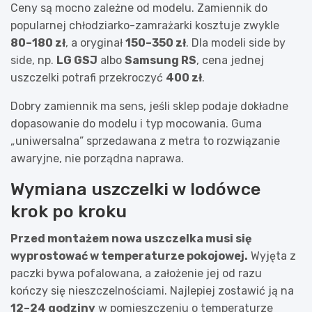
Ceny są mocno zależne od modelu. Zamiennik do
popularnej chłodziarko-zamrażarki kosztuje zwykle
80–180 zł
, a oryginał
150–350 zł
. Dla modeli side by
side, np.
LG GSJ
albo
Samsung RS
, cena jednej
uszczelki potrafi przekroczyć
400 zł
.
Dobry zamiennik ma sens, jeśli sklep podaje dokładne
dopasowanie do modelu i typ mocowania. Guma
„uniwersalna” sprzedawana z metra to rozwiązanie
awaryjne, nie porządna naprawa.
Wymiana uszczelki w lodówce
krok po kroku
Przed montażem nowa uszczelka musi się
wyprostować w temperaturze pokojowej.
Wyjęta z
paczki bywa pofalowana, a założenie jej od razu
kończy się nieszczelnościami. Najlepiej zostawić ją na
12–24 godziny
w pomieszczeniu o temperaturze