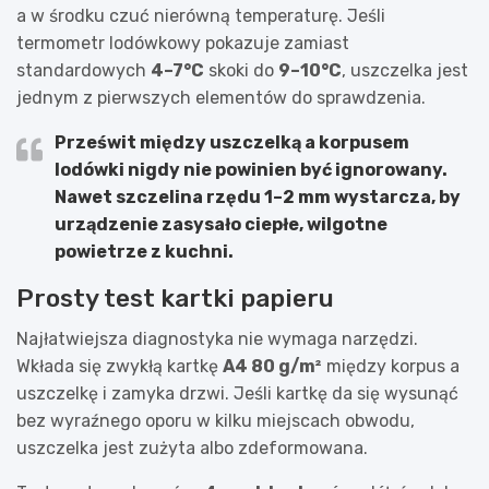
a w środku czuć nierówną temperaturę. Jeśli
termometr lodówkowy pokazuje zamiast
standardowych
4–7°C
skoki do
9–10°C
, uszczelka jest
jednym z pierwszych elementów do sprawdzenia.
Prześwit między uszczelką a korpusem
lodówki nigdy nie powinien być ignorowany.
Nawet szczelina rzędu
1–2 mm
wystarcza, by
urządzenie zasysało ciepłe, wilgotne
powietrze z kuchni.
Prosty test kartki papieru
Najłatwiejsza diagnostyka nie wymaga narzędzi.
Wkłada się zwykłą kartkę
A4 80 g/m²
między korpus a
uszczelkę i zamyka drzwi. Jeśli kartkę da się wysunąć
bez wyraźnego oporu w kilku miejscach obwodu,
uszczelka jest zużyta albo zdeformowana.