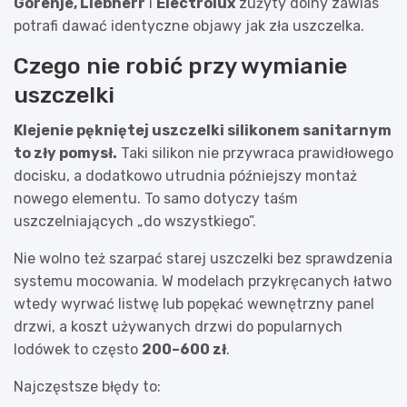
Gorenje, Liebherr
i
Electrolux
zużyty dolny zawias
potrafi dawać identyczne objawy jak zła uszczelka.
Czego nie robić przy wymianie
uszczelki
Klejenie pękniętej uszczelki silikonem sanitarnym
to zły pomysł.
Taki silikon nie przywraca prawidłowego
docisku, a dodatkowo utrudnia późniejszy montaż
nowego elementu. To samo dotyczy taśm
uszczelniających „do wszystkiego”.
Nie wolno też szarpać starej uszczelki bez sprawdzenia
systemu mocowania. W modelach przykręcanych łatwo
wtedy wyrwać listwę lub popękać wewnętrzny panel
drzwi, a koszt używanych drzwi do popularnych
lodówek to często
200–600 zł
.
Najczęstsze błędy to: