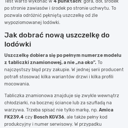
Test warto wykonać w
4 punktach
: góra, dół, środek
po stronie zawiasów i środek po stronie uchwytu. To
pozwala odróżnić pękniętą uszczelkę od źle
wypoziomowanej lodówki.
Jak dobrać nową uszczelkę do
lodówki
Uszczelkę dobiera się po pełnym numerze modelu
z tabliczki znamionowej, a nie „na oko”.
To
najczęstszy błąd przy zakupie. W jednej serii producent
potrafi stosować kilka wariantów drzwi i kilka profili
mocowania.
Tabliczka znamionowa znajduje się zwykle wewnątrz
chłodziarki, na bocznej ściance lub za szufladą na
warzywa. Trzeba spisać nie tylko markę, np.
Amica
FK239.4
czy
Bosch KGV36
, ale także pełny kod
produkcyjny i numer serwisowy. W przypadku