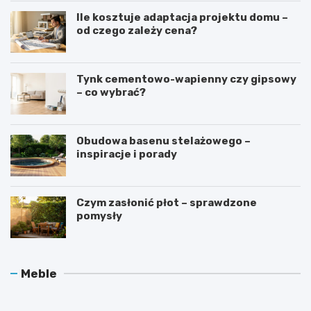
Ile kosztuje adaptacja projektu domu –
od czego zależy cena?
Tynk cementowo-wapienny czy gipsowy
– co wybrać?
Obudowa basenu stelażowego –
inspiracje i porady
Czym zasłonić płot – sprawdzone
pomysły
O
J
Meble
c
a
h
k
r
d