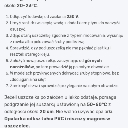
około
20–23°C
.
Odłączyć lodówkę od zasilania
230 V
.
Umyć rant drzwi ciepłą wodą z dodatkiem płynu do naczyń i
osuszyć.
Zdjąć starą uszczelkę zgodnie z typem mocowania: wysunąć
z rowka albo poluzować śruby pod listwą.
Sprawdzić, czy pod uszczelką nie ma pęknięć plastiku i
resztek starego kleju.
Założyć nową uszczelkę, zaczynając od
górnych
narożników
, potem prowadzić ją po całym obwodzie.
W modelach przykręcanych dokręcać śruby stopniowo, bez
„dociągania na siłę”.
Zamknąć drzwi i sprawdzić przyleganie na całym obwodzie.
Jeżeli uszczelka po założeniu lekko odstaje, pomaga
podgrzanie jej suszarką ustawioną na
50–60°C
z
odległości około
20 cm
. Nie wolno używać opalarki.
Opalarka odkształca PVC i niszczy magnes w
uszczelce.