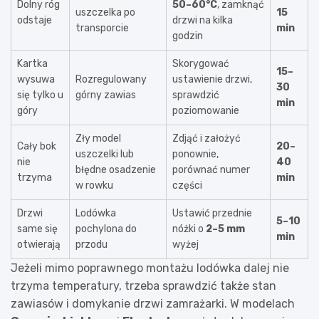
Dolny róg
50–60°C
, zamknąć
uszczelka po
15
odstaje
drzwi na kilka
transporcie
min
godzin
Kartka
Skorygować
15–
wysuwa
Rozregulowany
ustawienie drzwi,
30
się tylko u
górny zawias
sprawdzić
min
góry
poziomowanie
Zły model
Zdjąć i założyć
Cały bok
20–
uszczelki lub
ponownie,
nie
40
błędne osadzenie
porównać numer
trzyma
min
w rowku
części
Drzwi
Lodówka
Ustawić przednie
5–10
same się
pochylona do
nóżki o
2–5 mm
min
otwierają
przodu
wyżej
Jeżeli mimo poprawnego montażu lodówka dalej nie
trzyma temperatury, trzeba sprawdzić także stan
zawiasów i domykanie drzwi zamrażarki. W modelach