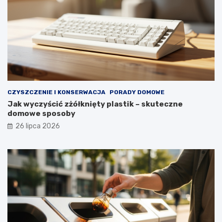
r
z
e
z
d
ł
u
g
i
e
CZYSZCZENIE I KONSERWACJA
PORADY DOMOWE
l
Jak wyczyścić zżółknięty plastik – skuteczne
a
domowe sposoby
t
a
26 lipca 2026
?