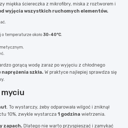
y miękka ściereczka z mikrofibry, miska z roztworem i
 od wyjęcia wszystkich ruchomych elementów.
zać.
j o temperaturze około
30-40°C
.
osmetycznym.
yć.
bardzo gorącą wodę zaraz po wyjęciu z chłodnego
 naprężenia szkła.
W praktyce najlepiej sprawdza się
ny.
 myciu
nut
. To wystarczy, żeby odparowała wilgoć i zniknął
octu 10%, zwykle wystarcza
1 godzina
wietrzenia.
y zapach.
Dlatego nie warto przyspieszać i zamykać