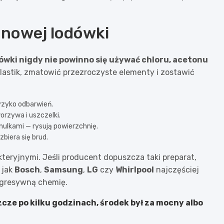
 nowej lodówki
ówki nigdy nie powinno się używać chloru, acetonu
plastik, zmatowić przezroczyste elementy i zostawić
ryzyko odbarwień.
orzywa i uszczelki.
nulkami — rysują powierzchnię.
biera się brud.
teryjnymi. Jeśli producent dopuszcza taki preparat,
 jak
Bosch
,
Samsung
,
LG
czy
Whirlpool
najczęściej
 agresywną chemię.
cze po kilku godzinach, środek był za mocny albo