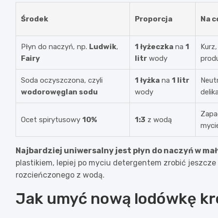
Środek
Proporcja
Na c
Płyn do naczyń, np.
Ludwik
,
1 łyżeczka
na
1
Kurz,
Fairy
litr
wody
produ
Soda oczyszczona, czyli
1 łyżka
na
1 litr
Neutr
wodorowęglan sodu
wody
delik
Zapa
Ocet spirytusowy
10%
1:3
z wodą
myci
Najbardziej uniwersalny jest płyn do naczyń w ma
plastikiem, lepiej po myciu detergentem zrobić jeszcz
rozcieńczonego z wodą.
Jak umyć nową lodówkę kr