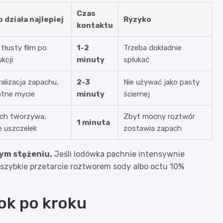
Czas
o działa najlepiej
Ryzyko
kontaktu
 tłusty film po
1-2
Trzeba dokładnie
kcji
minuty
spłukać
alizacja zapachu,
2-3
Nie używać jako pasty
atne mycie
minuty
ściernej
ch tworzywa,
Zbyt mocny roztwór
1 minuta
e uszczelek
zostawia zapach
łym stężeniu.
Jeśli lodówka pachnie intensywnie
e szybkie przetarcie roztworem sody albo octu 10%
ok po kroku