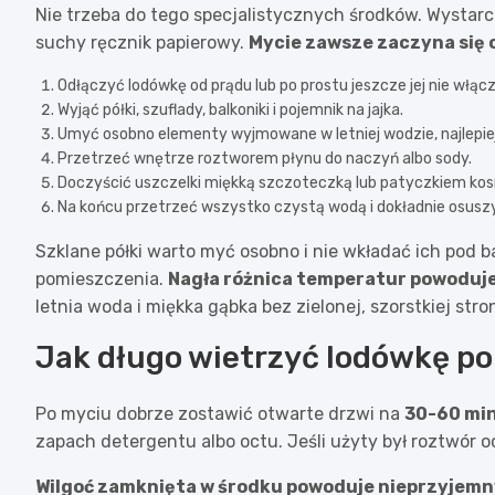
Nie trzeba do tego specjalistycznych środków. Wystarcz
suchy ręcznik papierowy.
Mycie zawsze zaczyna się
Odłączyć lodówkę od prądu lub po prostu jeszcze jej nie włąc
Wyjąć półki, szuflady, balkoniki i pojemnik na jajka.
Umyć osobno elementy wyjmowane w letniej wodzie, najlepie
Przetrzeć wnętrze roztworem płynu do naczyń albo sody.
Doczyścić uszczelki miękką szczoteczką lub patyczkiem k
Na końcu przetrzeć wszystko czystą wodą i dokładnie osusz
Szklane półki warto myć osobno i nie wkładać ich pod 
pomieszczenia.
Nagła różnica temperatur powoduje
letnia woda i miękka gąbka bez zielonej, szorstkiej stro
Jak długo wietrzyć lodówkę po
Po myciu dobrze zostawić otwarte drzwi na
30-60 mi
zapach detergentu albo octu. Jeśli użyty był roztwór 
Wilgoć zamknięta w środku powoduje nieprzyjemn