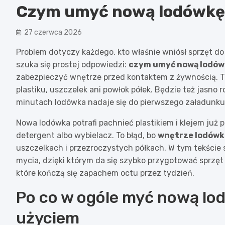
Czym umyć nową lodówkę 
27 czerwca 2026
Problem dotyczy każdego, kto właśnie wniósł sprzęt do 
szuka się prostej odpowiedzi:
czym umyć nową lodów
zabezpieczyć wnętrze przed kontaktem z żywnością. Tu
plastiku, uszczelek ani powłok półek. Będzie też jasno 
minutach lodówka nadaje się do pierwszego załadunku
Nowa lodówka potrafi pachnieć plastikiem i klejem już p
detergent albo wybielacz. To błąd, bo
wnętrze lodówki
uszczelkach i przezroczystych półkach. W tym tekście s
mycia, dzięki którym da się szybko przygotować sprzę
które kończą się zapachem octu przez tydzień.
Po co w ogóle myć nową l
użyciem