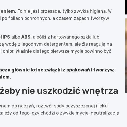
zeniem.
To nie jest przesada, tylko zwykła higiena. W
ści po foliach ochronnych, a czasem zapach tworzyw
HIPS
albo
ABS
, a półki z hartowanego szkła lub
szą wodę z łagodnym detergentem, ale źle reagują na
y i chlor. Właśnie dlatego pierwsze mycie powinno być
cza głównie lotne związki z opakowań i tworzyw,
niem.
żeby nie uszkodzić wnętrza
łynem do naczyń, roztwór sody oczyszczonej i lekki
zależy od tego, czy chodzi o zwykłe mycie, neutralizację