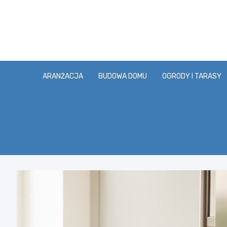
Skip
to
content
ARANŻACJA
BUDOWA DOMU
OGRODY I TARASY