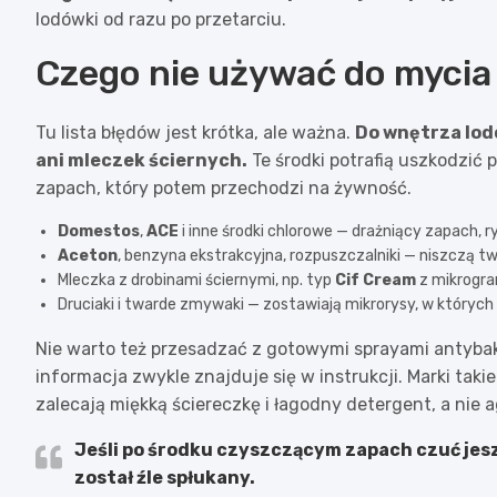
lodówki od razu po przetarciu.
Czego nie używać do mycia
Tu lista błędów jest krótka, ale ważna.
Do wnętrza lod
ani mleczek ściernych.
Te środki potrafią uszkodzić 
zapach, który potem przechodzi na żywność.
Domestos
,
ACE
i inne środki chlorowe — drażniący zapach, 
Aceton
, benzyna ekstrakcyjna, rozpuszczalniki — niszczą tw
Mleczka z drobinami ściernymi, np. typ
Cif Cream
z mikrogra
Druciaki i twarde zmywaki — zostawiają mikrorysy, w których z
Nie warto też przesadzać z gotowymi sprayami antybak
informacja zwykle znajduje się w instrukcji. Marki takie
zalecają miękką ściereczkę i łagodny detergent, a nie
Jeśli po środku czyszczącym zapach czuć jesz
został źle spłukany.