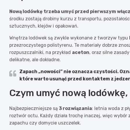
Nową lodówkę trzeba umyć przed pierwszym włąc
środku zostają drobiny kurzu z transportu, pozostało
sztucznych, klejów i opakowań.
Wnętrza lodówek są zwykle wykonane z tworzyw typu
przezroczystego polistyrenu. Te materiały dobrze zno
rozpuszczalniki, na przykład
aceton
, oraz silne zasad
delikatne, ale dokładne.
Zapach „nowości” nie oznacza czystości. Ozna
które warto usunąć przed kontaktem z jedze
Czym umyć nową lodówkę, 
Najbezpieczniejsze są
3 rozwiązania
: letnia woda z p
roztwór octu. Każdy działa trochę inaczej, więc wybór 
zapachu czy domycie uszczelek.