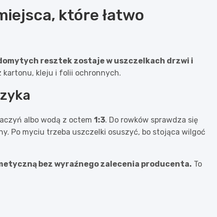
 miejsca, które łatwo
domytych resztek zostaje w uszczelkach drzwi i
 kartonu, kleju i folii ochronnych.
yzyka
naczyń albo wodą z octem
1:3
. Do rowków sprawdza się
. Po myciu trzeba uszczelki osuszyć, bo stojąca wilgoć
osmetyczną bez wyraźnego zalecenia producenta.
To