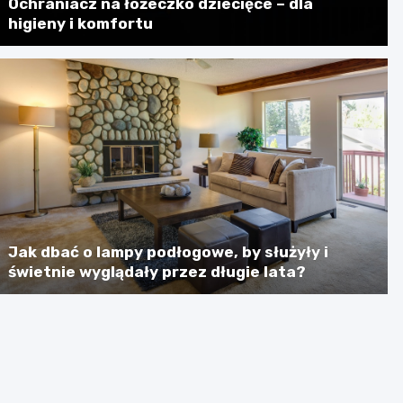
Ochraniacz na łóżeczko dziecięce – dla
higieny i komfortu
Jak dbać o lampy podłogowe, by służyły i
świetnie wyglądały przez długie lata?