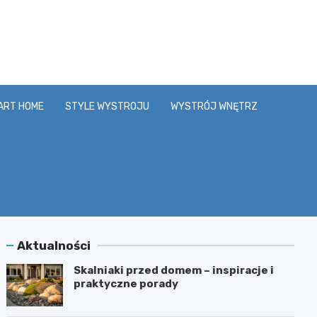
y.pl
ART HOME
STYLE WYSTROJU
WYSTRÓJ WNĘTRZ
Aktualności
Skalniaki przed domem – inspiracje i
praktyczne porady