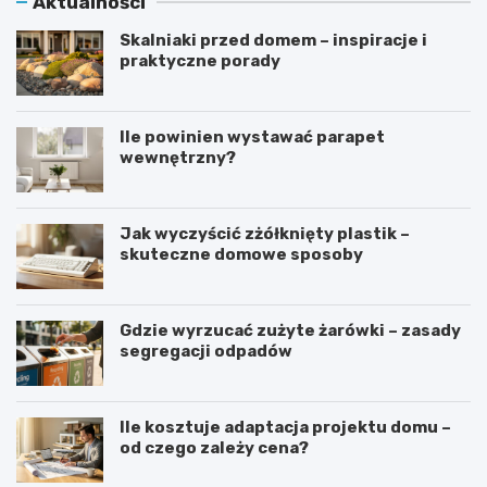
Aktualności
Skalniaki przed domem – inspiracje i
praktyczne porady
Ile powinien wystawać parapet
wewnętrzny?
Jak wyczyścić zżółknięty plastik –
skuteczne domowe sposoby
Gdzie wyrzucać zużyte żarówki – zasady
segregacji odpadów
Ile kosztuje adaptacja projektu domu –
od czego zależy cena?