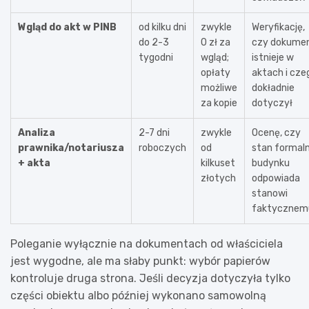
Wgląd do akt w PINB
od kilku dni
zwykle
Weryfikację,
do 2-3
0 zł za
czy dokume
tygodni
wgląd;
istnieje w
opłaty
aktach i cze
możliwe
dokładnie
za kopie
dotyczył
Analiza
2-7 dni
zwykle
Ocenę, czy
prawnika/notariusza
roboczych
od
stan formal
+ akta
kilkuset
budynku
złotych
odpowiada
stanowi
faktycznem
Poleganie wyłącznie na dokumentach od właściciela
jest wygodne, ale ma słaby punkt: wybór papierów
kontroluje druga strona. Jeśli decyzja dotyczyła tylko
części obiektu albo później wykonano samowolną