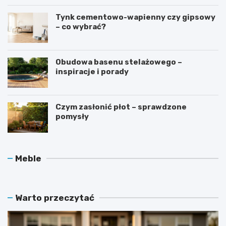
Tynk cementowo-wapienny czy gipsowy
– co wybrać?
Obudowa basenu stelażowego –
inspiracje i porady
Czym zasłonić płot – sprawdzone
pomysły
O
J
Meble
c
a
h
k
r
d
a
b
Warto przeczytać
n
a
i
ć
a
o