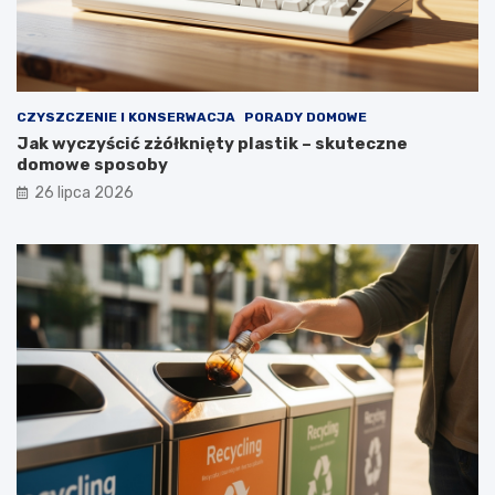
ł
u
g
i
e
CZYSZCZENIE I KONSERWACJA
PORADY DOMOWE
l
Jak wyczyścić zżółknięty plastik – skuteczne
a
domowe sposoby
t
a
26 lipca 2026
?