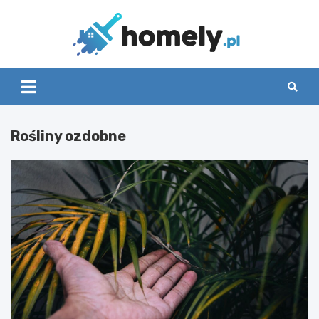
Skip
to
content
Homely
Rośliny ozdobne