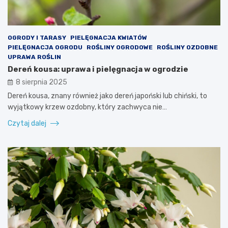
OGRODY I TARASY
PIELĘGNACJA KWIATÓW
PIELĘGNACJA OGRODU
ROŚLINY OGRODOWE
ROŚLINY OZDOBNE
UPRAWA ROŚLIN
Dereń kousa: uprawa i pielęgnacja w ogrodzie
8 sierpnia 2025
Dereń kousa, znany również jako dereń japoński lub chiński, to
wyjątkowy krzew ozdobny, który zachwyca nie…
Czytaj dalej