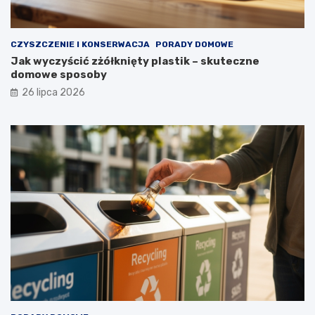
g
i
e
CZYSZCZENIE I KONSERWACJA
PORADY DOMOWE
l
Jak wyczyścić zżółknięty plastik – skuteczne
a
domowe sposoby
t
a
26 lipca 2026
?