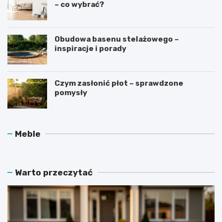
– co wybrać?
Obudowa basenu stelażowego –
inspiracje i porady
Czym zasłonić płot – sprawdzone
pomysły
O
J
Meble
c
a
h
k
r
d
a
b
Warto przeczytać
n
a
i
ć
a
o
c
l
z
a
n
m