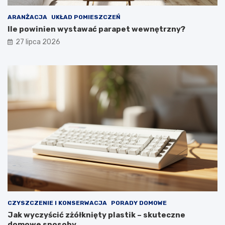
i
e
k
w
ARANŻACJA
UKŁAD POMIESZCZEŃ
o
y
Ile powinien wystawać parapet wewnętrzny?
m
g
27 lipca 2026
f
l
o
ą
r
d
t
a
u
ł
y
p
r
z
e
z
d
ł
u
g
i
e
CZYSZCZENIE I KONSERWACJA
PORADY DOMOWE
l
Jak wyczyścić zżółknięty plastik – skuteczne
a
domowe sposoby
t