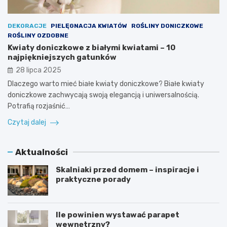
DEKORACJE
PIELĘGNACJA KWIATÓW
ROŚLINY DONICZKOWE
ROŚLINY OZDOBNE
Kwiaty doniczkowe z białymi kwiatami – 10
najpiękniejszych gatunków
28 lipca 2025
Dlaczego warto mieć białe kwiaty doniczkowe? Białe kwiaty
doniczkowe zachwycają swoją elegancją i uniwersalnością.
Potrafią rozjaśnić…
Czytaj dalej
Aktualności
Skalniaki przed domem – inspiracje i
praktyczne porady
Ile powinien wystawać parapet
wewnętrzny?