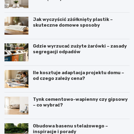
Jak wyczyścić zżółknięty plastik –
skuteczne domowe sposoby
Gdzie wyrzucać zużyte żarówki – zasady
segregacji odpadów
Ile kosztuje adaptacja projektu domu –
od czego zależy cena?
Tynk cementowo-wapienny czy gipsowy
– co wybrać?
Obudowa basenu stelażowego –
inspiracje i porady