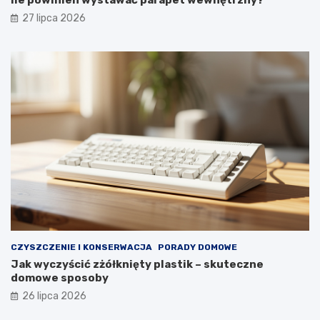
Ile powinien wystawać parapet wewnętrzny?
m
g
27 lipca 2026
f
l
o
ą
r
d
t
a
u
ł
y
p
r
z
e
z
d
ł
u
g
i
e
CZYSZCZENIE I KONSERWACJA
PORADY DOMOWE
l
Jak wyczyścić zżółknięty plastik – skuteczne
a
domowe sposoby
t
a
26 lipca 2026
?