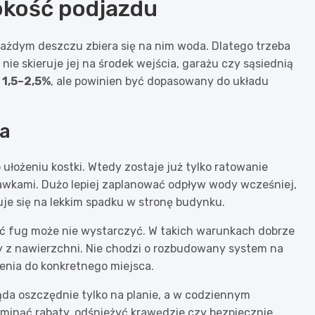
okość podjazdu
każdym deszczu zbiera się na nim woda. Dlatego trzeba
nie skieruje jej na środek wejścia, garażu czy sąsiednią
 1,5–2,5%
, ale powinien być dopasowany do układu
ia
ułożeniu kostki. Wtedy zostaje już tylko ratowanie
awkami. Dużo lepiej zaplanować odpływ wody wcześniej,
je się na lekkim spadku w stronę budynku.
ść fug może nie wystarczyć. W takich warunkach dobrze
 z nawierzchni. Nie chodzi o rozbudowany system na
enia do konkretnego miejsca.
ąda oszczędnie tylko na planie, a w codziennym
minąć rabaty, odśnieżyć krawędzie czy bezpiecznie