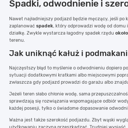
Spadki, odwodnienie i szer
Nawet najładniejszy podjazd będzie męczący, jeśli po 
zaplanować
spadek
, który odprowadzi wodę od domu i 
działkę. Zwykle wystarcza łagodny spadek rzędu
około
terenu.
Jak uniknąć kałuż i podmakan
Najczęstszy błąd to myślenie o odwodnieniu dopiero po 
sytuacji dodatkowymi kratkami albo miejscowymi popr
zwłaszcza gdy podjazd prowadzi do garażu albo znajdu
Jeżeli teren słabo chłonie wodę, sama przepuszczalno
sprawdzają się rozwiązania wspomagające odbiór wody
każdej posesji, tylko o świadome dopasowanie odwodni
Ważna jest także szerokość podjazdu. Zbyt wąski wygl
użytkowaniu zaczyna przeszkadzać. Trudniej wysiąść, 