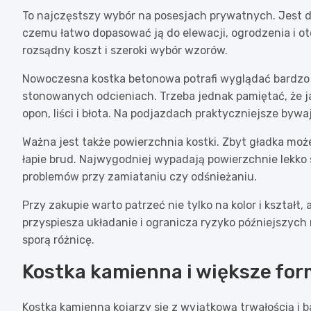
To najczęstszy wybór na posesjach prywatnych. Jest do
czemu łatwo dopasować ją do elewacji, ogrodzenia i ot
rozsądny koszt i szeroki wybór wzorów.
Nowoczesna kostka betonowa potrafi wyglądać bardzo 
stonowanych odcieniach. Trzeba jednak pamiętać, że j
opon, liści i błota. Na podjazdach praktyczniejsze bywaj
Ważna jest także powierzchnia kostki. Zbyt gładka moż
łapie brud. Najwygodniej wypadają powierzchnie lekko s
problemów przy zamiataniu czy odśnieżaniu.
Przy zakupie warto patrzeć nie tylko na kolor i kształ
przyspiesza układanie i ogranicza ryzyko późniejszych 
sporą różnicę.
Kostka kamienna i większe fo
Kostka kamienna kojarzy się z wyjątkową trwałością i