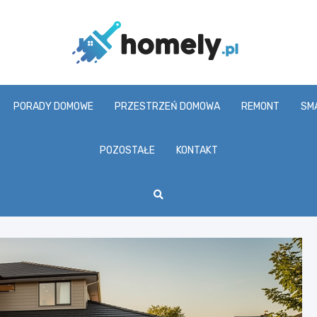
Homel
PORADY DOMOWE
PRZESTRZEŃ DOMOWA
REMONT
SM
POZOSTAŁE
KONTAKT