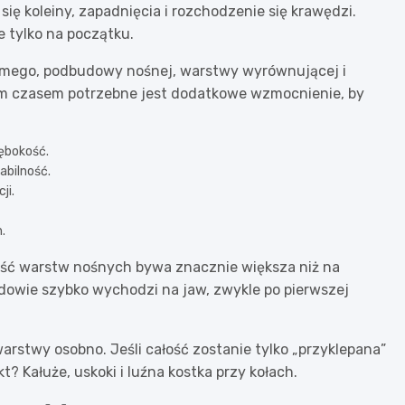
ię koleiny, zapadnięcia i rozchodzenie się krawędzi.
 tylko na początku.
zimego, podbudowy nośnej, warstwy wyrównującej i
stym czasem potrzebne jest dodatkowe wzmocnienie, by
ębokość.
abilność.
ji.
.
ść warstw nośnych bywa znacznie większa niż na
dowie szybko wychodzi na jaw, zwykle po pierwszej
rstwy osobno. Jeśli całość zostanie tylko „przyklepana”
? Kałuże, uskoki i luźna kostka przy kołach.