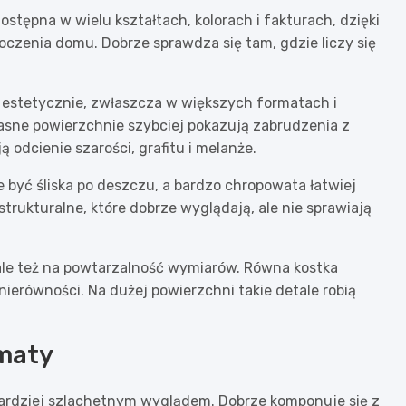
stępna w wielu kształtach, kolorach i fakturach, dzięki
oczenia domu. Dobrze sprawdza się tam, gdzie liczy się
estetycznie, zwłaszcza w większych formatach i
asne powierzchnie szybciej pokazują zabrudzenia z
ą odcienie szarości, grafitu i melanże.
e być śliska po deszczu, a bardzo chropowata łatwiej
trukturalne, które dobrze wyglądają, ale nie sprawiają
t, ale też na powtarzalność wymiarów. Równa kostka
nierówności. Na dużej powierzchni takie detale robią
rmaty
 bardziej szlachetnym wyglądem. Dobrze komponuje się z