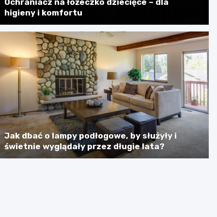
Ochraniacz na łóżeczko dziecięce – dla
higieny i komfortu
Jak dbać o lampy podłogowe, by służyły i
świetnie wyglądały przez długie lata?