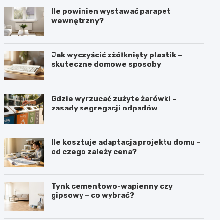
Ile powinien wystawać parapet
wewnętrzny?
Jak wyczyścić zżółknięty plastik –
skuteczne domowe sposoby
Gdzie wyrzucać zużyte żarówki –
zasady segregacji odpadów
Ile kosztuje adaptacja projektu domu –
od czego zależy cena?
Tynk cementowo-wapienny czy
gipsowy – co wybrać?