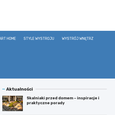
y.pl
ART HOME
STYLE WYSTROJU
WYSTRÓJ WNĘTRZ
Aktualności
Skalniaki przed domem – inspiracje i
praktyczne porady