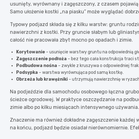
usunięty, wyrównany i zagęszczony, z czasem pojawią s
Samo ułożenie kostki „na piasku” może wyglądać dobrze
Typowy podjazd składa się z kilku warstw: gruntu rod
nawierzchni z kostki. Przy gruncie słabym lub glinia
całość nie pracowała zbyt mocno po opadach i zimie.
Korytowanie
– usunięcie warstwy gruntu na odpowiednią gł
Zagęszczenie podłoża
– bez tego cała konstrukcja traci st
Podbudowa nośna
– zwykle z kruszywa o odpowiedniej frakc
Podsypka
– warstwa wyrównująca pod samą kostkę.
Obrzeża lub krawężniki
– utrzymują nawierzchnię w ryzach
Na podjeździe dla samochodu osobowego łączna grubo
ścieżce ogrodowej. W praktyce oszczędzanie na podbu
zimie albo po kilku miesiącach intensywnego używania.
Znaczenie ma również dokładne zagęszczenie każdej wa
na końcu, podjazd będzie osiadał nierównomiernie. Efekt