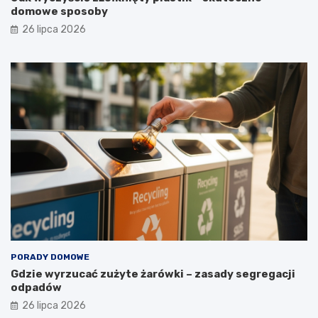
domowe sposoby
t
a
26 lipca 2026
?
PORADY DOMOWE
Gdzie wyrzucać zużyte żarówki – zasady segregacji
odpadów
26 lipca 2026