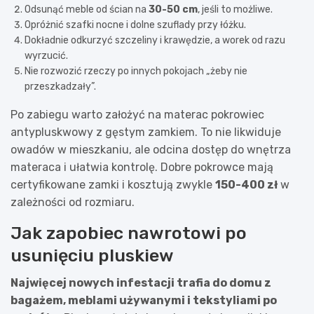
Odsunąć meble od ścian na
30-50 cm
, jeśli to możliwe.
Opróżnić szafki nocne i dolne szuflady przy łóżku.
Dokładnie odkurzyć szczeliny i krawędzie, a worek od razu
wyrzucić.
Nie rozwozić rzeczy po innych pokojach „żeby nie
przeszkadzały”.
Po zabiegu warto założyć na materac pokrowiec
antypluskwowy z gęstym zamkiem. To nie likwiduje
owadów w mieszkaniu, ale odcina dostęp do wnętrza
materaca i ułatwia kontrolę. Dobre pokrowce mają
certyfikowane zamki i kosztują zwykle
150-400 zł
w
zależności od rozmiaru.
Jak zapobiec nawrotowi po
usunięciu pluskiew
Najwięcej nowych infestacji trafia do domu z
bagażem, meblami używanymi i tekstyliami po