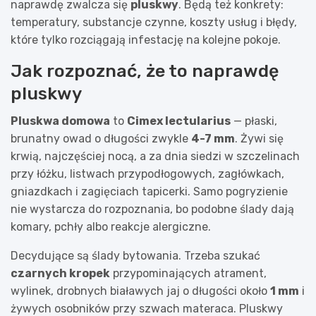
naprawdę zwalcza się
pluskwy
. Będą też konkrety:
temperatury, substancje czynne, koszty usług i błędy,
które tylko rozciągają infestację na kolejne pokoje.
Jak rozpoznać, że to naprawdę
pluskwy
Pluskwa domowa
to
Cimex lectularius
— płaski,
brunatny owad o długości zwykle
4-7 mm
. Żywi się
krwią, najczęściej nocą, a za dnia siedzi w szczelinach
przy łóżku, listwach przypodłogowych, zagłówkach,
gniazdkach i zagięciach tapicerki. Samo pogryzienie
nie wystarcza do rozpoznania, bo podobne ślady dają
komary, pchły albo reakcje alergiczne.
Decydujące są ślady bytowania. Trzeba szukać
czarnych kropek
przypominających atrament,
wylinek, drobnych białawych jaj o długości około
1 mm
i
żywych osobników przy szwach materaca. Pluskwy