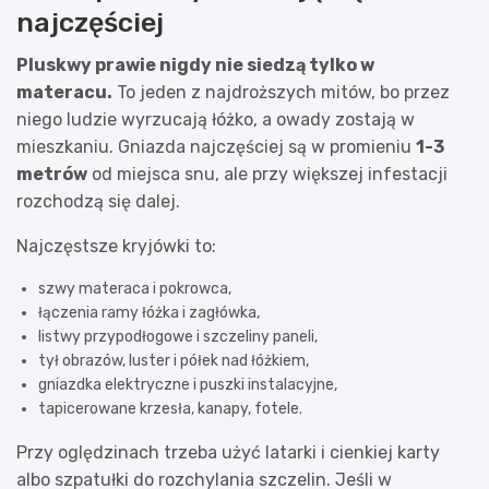
najczęściej
Pluskwy prawie nigdy nie siedzą tylko w
materacu.
To jeden z najdroższych mitów, bo przez
niego ludzie wyrzucają łóżko, a owady zostają w
mieszkaniu. Gniazda najczęściej są w promieniu
1-3
metrów
od miejsca snu, ale przy większej infestacji
rozchodzą się dalej.
Najczęstsze kryjówki to:
szwy materaca i pokrowca,
łączenia ramy łóżka i zagłówka,
listwy przypodłogowe i szczeliny paneli,
tył obrazów, luster i półek nad łóżkiem,
gniazdka elektryczne i puszki instalacyjne,
tapicerowane krzesła, kanapy, fotele.
Przy oględzinach trzeba użyć latarki i cienkiej karty
albo szpatułki do rozchylania szczelin. Jeśli w