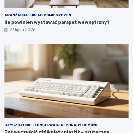
y
i
i
e
k
w
ARANŻACJA
UKŁAD POMIESZCZEŃ
o
y
Ile powinien wystawać parapet wewnętrzny?
m
g
27 lipca 2026
f
l
o
ą
r
d
t
a
u
ł
y
p
r
z
e
z
d
ł
u
g
i
e
CZYSZCZENIE I KONSERWACJA
PORADY DOMOWE
l
Jak wyczyścić zżółknięty plastik – skuteczne
a