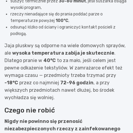
suszyć termicznie przez
30-60 minut
, jeśli suszarka osiąga
wysoki program,
rzeczy nienadające się do prania poddać parze o
temperaturze powyżej
100°C
,
odsunąć łóżko od ściany i ograniczyć kontakt pościeli z
podłogą.
Jaja pluskwy są odporne na wiele domowych sprayów,
ale
wysoka temperatura zabija je skutecznie
.
Dlatego pranie w
40°C
to za mało, jeśli celem jest
pewne odkażenie tekstyliów. W zamrażarce efekt też
wymaga czasu — przedmioty trzeba trzymać przy
-18°C
przez co najmniej
72-96 godzin
, a przy
większych przedmiotach nawet dłużej, bo środek
wychładza się wolniej.
Czego nie robić
Nigdy nie powinno się przenosić
niezabezpieczonych rzeczy z zainfekowanego