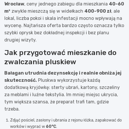
Wrocław
, ceny jednego zabiegu dla mieszkania
40-60
m²
zwykle mieszczą się w widełkach
400-900 zł
, ale
lokal, liczba pokoi i skala infestacji mocno wpływają na
wycenę. Najtańsza oferta bardzo często oznacza tylko
szybki oprysk bez dokładnej inspekcji i bez planu
drugiej wizyty.
Jak przygotować mieszkanie do
zwalczania pluskiew
Bałagan utrudnia dezynsekcję i realnie obniża jej
skuteczność.
Pluskwa wykorzystuje każdą
dodatkową kryjówkę: sterty ubrań, kartony, szczeliny
za meblami i luźne tekstylia. Im mniej miejsc ukrycia,
tym większa szansa, że preparat trafi tam, gdzie
trzeba.
Zdjąć pościel, zasłony i ubrania z rejonu łóżka, zapakować do
worków i wyprać w
60°C
.