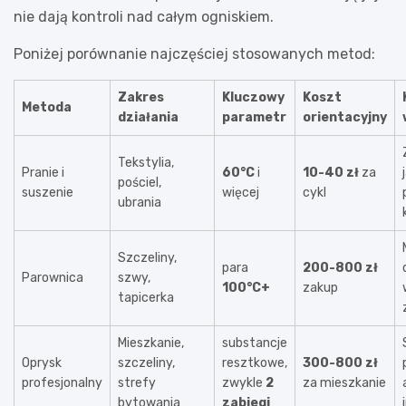
nie dają kontroli nad całym ogniskiem.
Poniżej porównanie najczęściej stosowanych metod:
Zakres
Kluczowy
Koszt
Metoda
działania
parametr
orientacyjny
Tekstylia,
Pranie i
60°C
i
10-40 zł
za
pościel,
suszenie
więcej
cykl
ubrania
Szczeliny,
para
200-800 zł
Parownica
szwy,
100°C+
zakup
tapicerka
Mieszkanie,
substancje
Oprysk
szczeliny,
resztkowe,
300-800 zł
profesjonalny
strefy
zwykle
2
za mieszkanie
bytowania
zabiegi