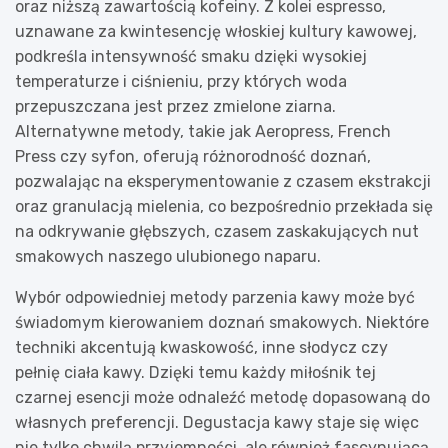
oraz niższą zawartością kofeiny. Z kolei espresso,
uznawane za kwintesencję włoskiej kultury kawowej,
podkreśla intensywność smaku dzięki wysokiej
temperaturze i ciśnieniu, przy których woda
przepuszczana jest przez zmielone ziarna.
Alternatywne metody, takie jak Aeropress, French
Press czy syfon, oferują różnorodność doznań,
pozwalając na eksperymentowanie z czasem ekstrakcji
oraz granulacją mielenia, co bezpośrednio przekłada się
na odkrywanie głębszych, czasem zaskakujących nut
smakowych naszego ulubionego naparu.
Wybór odpowiedniej metody parzenia kawy może być
świadomym kierowaniem doznań smakowych. Niektóre
techniki akcentują kwaskowość, inne słodycz czy
pełnię ciała kawy. Dzięki temu każdy miłośnik tej
czarnej esencji może odnaleźć metodę dopasowaną do
własnych preferencji. Degustacja kawy staje się więc
nie tylko chwilą przyjemności, ale również fascynującą