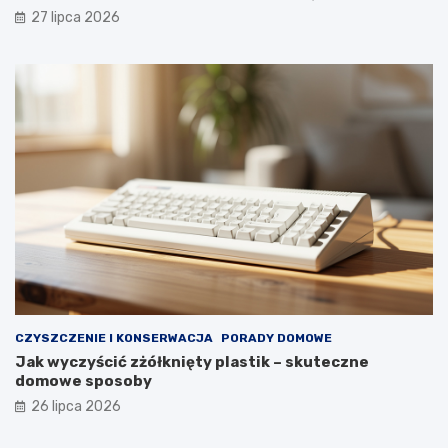
m
g
27 lipca 2026
f
l
o
ą
r
d
t
a
u
ł
y
p
r
z
e
z
d
ł
u
g
i
e
CZYSZCZENIE I KONSERWACJA
PORADY DOMOWE
l
Jak wyczyścić zżółknięty plastik – skuteczne
a
domowe sposoby
t
a
26 lipca 2026
?