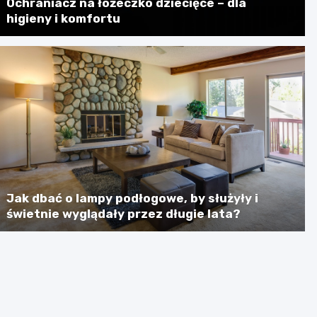
Ochraniacz na łóżeczko dziecięce – dla
higieny i komfortu
Jak dbać o lampy podłogowe, by służyły i
świetnie wyglądały przez długie lata?