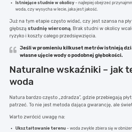
Istniejące studnie w okolicy
– najlepiej obejrzeć przynajmni
woda, czy wysycha w lecie, jaka jest jakość.
Już na tym etapie często widać, czy jest szansa na pł
głębszą
studnię wierconą
. Brak studni w okolicy wca
ryzyko i koszty całego przedsięwzięcia.
Jeśli w promieniu kilkuset metrów istnieją dz
własne ujęcie wody o podobnej głębokości.
Naturalne wskaźniki – jak t
woda
Natura bardzo często „zdradza”, gdzie przebiegają pły
patrzeć. To nie jest metoda dająca gwarancję, ale świet
Warto zwrócić uwagę na:
Ukształtowanie terenu
– woda zwykle zbiera się w obniże