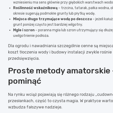
wzniesieniu ma sens głównie przy głębokich warstwach wod
Roślinność wskaźnikową
– trzcina, tatarak, pałka wodna, 
okresie sugerują podmokłe grunty lub płytką wodę.
Miejsca długo trzymające wodę po deszczu
– jeżeli kału
grunt poniżej często jest bardziej wilgotny.
Mgle i szron
– poranna mgła lub szron utrzymujący się dłuże
uwilgotnienie podłoża.
Dla ogrodu i nawadniania szczególnie cenne są miejsca
koszt tłoczenia wody i budowy instalacji zwykle rośnie
przedsięwzięcia.
Proste metody amatorskie 
pominąć
Na rynku wciąż pojawiają się różnego rodzaju „cudown
przesłankach, część to czysta magia. W praktyce warto 
wzbudza fałszywe nadzieje.