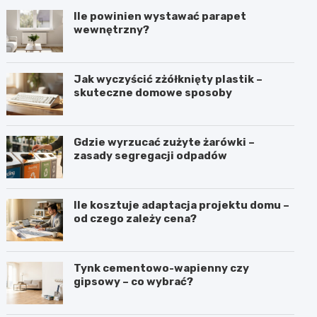
Ile powinien wystawać parapet
wewnętrzny?
Jak wyczyścić zżółknięty plastik –
skuteczne domowe sposoby
Gdzie wyrzucać zużyte żarówki –
zasady segregacji odpadów
Ile kosztuje adaptacja projektu domu –
od czego zależy cena?
Tynk cementowo-wapienny czy
gipsowy – co wybrać?