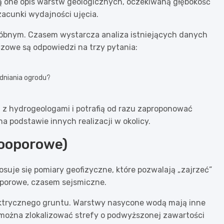
ą one opis warstw geologicznych, oczekiwaną głębokość
acunki wydajności ujęcia.
róbnym. Czasem wystarcza analiza istniejących danych
czowe są odpowiedzi na trzy pytania:
dniania ogrodu?
 z hydrogeologami i potrafią od razu zaproponować
a podstawie innych realizacji w okolicy.
rooporowe)
suje się pomiary geofizyczne, które pozwalają „zajrzeć”
oporowe, czasem sejsmiczne.
ektrycznego gruntu. Warstwy nasycone wodą mają inne
e można zlokalizować strefy o podwyższonej zawartości