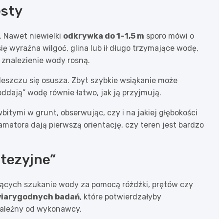
esty
. Nawet niewielki
odkrywka do 1–1,5 m
sporo mówi o
ię wyraźna wilgoć, glina lub ił długo trzymające wodę,
 znalezienie wody rosną.
deszczu się osusza. Zbyt szybkie wsiąkanie może
ddają” wodę równie łatwo, jak ją przyjmują.
wbitymi w grunt, obserwując, czy i na jakiej głębokości
 amatora dają pierwszą orientację, czy teren jest bardzo
tezyjne”
ujących szukanie wody za pomocą różdżki, prętów czy
wiarygodnych badań
, które potwierdzałyby
zależny od wykonawcy.