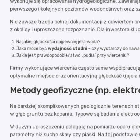
wykonuje się opracowania hydrogeologiczne. Zawieraj
pierwszego i kolejnych poziomów wodonośnych oraz sz
Nie zawsze trzeba pełnej dokumentacji z odwiertem p
z okolicy i uproszczone rozpoznanie. Dla inwestora klu
Na jakiej głębokości najpewniej jest woda?
Jaka może być
wydajność studni
– czy wystarczy do nawa
Jakie jest prawdopodobieństwo „pudła” przy wierceniu?
Firmy wykonujące wiercenia często same współpracują
optymalne miejsce oraz orientacyjną głębokość ujęcia n
Metody geofizyczne (np. elekt
Na bardziej skomplikowanych geologicznie terenach sto
w głąb gruntu bez kopania. Typowe są badania elektro
W dużym uproszczeniu polegają na pomiarze oporu el
parametry niż suche skały czy piaski. Na tej podstawi