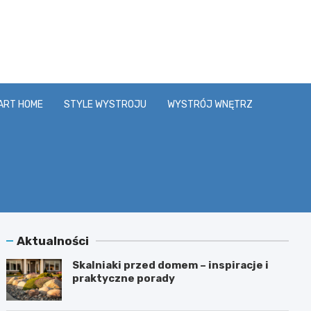
y.pl
ART HOME
STYLE WYSTROJU
WYSTRÓJ WNĘTRZ
Aktualności
Skalniaki przed domem – inspiracje i
praktyczne porady