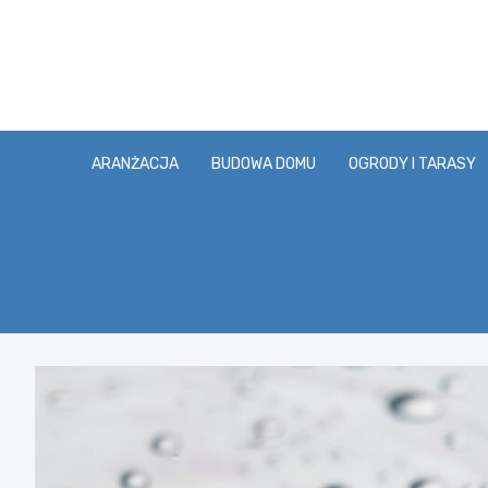
Skip
to
content
ARANŻACJA
BUDOWA DOMU
OGRODY I TARASY