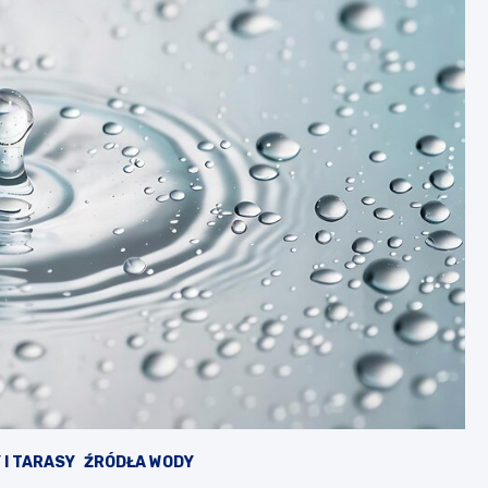
 I TARASY
ŹRÓDŁA WODY