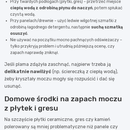
Przy twardych podłogach (płytki, gres) – przetrzeć miejsce
ciepłą wodą z odrobiną płynu do naczyń
, potem spłukać
czystą wodą.
Przy panelach/drewnie – użyć ledwie wilgotnej szmatki z
odrobiną łagodnego detergentu, następnie
suchą szmatką
osuszyć
.
Nie używać na początku mocno pachnących odświeżaczy –
tylko przykryją problem i utrudnią późniejszą ocenę, czy
zapach naprawdę zniknął.
Jeśli plama zdążyła zaschnąć, najpierw trzeba ją
delikatnie nawilżyć
(np. ściereczką z ciepłą wodą),
żeby kryształy moczu mogły się rozpuścić i dać się
usunąć.
Domowe środki na zapach moczu
z płytek i gresu
Na szczęście płytki ceramiczne, gres czy kamień
polerowany są mniej problematyczne niż panele czy