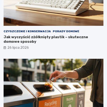
z
d
ł
u
g
i
e
CZYSZCZENIE I KONSERWACJA
PORADY DOMOWE
l
Jak wyczyścić zżółknięty plastik – skuteczne
a
domowe sposoby
t
a
26 lipca 2026
?