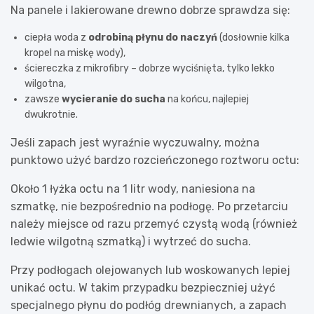
Na panele i lakierowane drewno dobrze sprawdza się:
ciepła woda z
odrobiną płynu do naczyń
(dosłownie kilka
kropel na miskę wody),
ściereczka z mikrofibry – dobrze wyciśnięta, tylko lekko
wilgotna,
zawsze
wycieranie do sucha
na końcu, najlepiej
dwukrotnie.
Jeśli zapach jest wyraźnie wyczuwalny, można
punktowo użyć bardzo rozcieńczonego roztworu octu:
Około 1 łyżka octu na 1 litr wody, naniesiona na
szmatkę, nie bezpośrednio na podłogę. Po przetarciu
należy miejsce od razu przemyć czystą wodą (również
ledwie wilgotną szmatką) i wytrzeć do sucha.
Przy podłogach olejowanych lub woskowanych lepiej
unikać octu. W takim przypadku bezpieczniej użyć
specjalnego płynu do podłóg drewnianych, a zapach