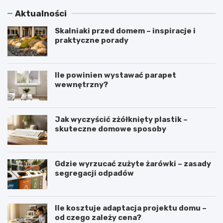
Aktualności
Skalniaki przed domem – inspiracje i
praktyczne porady
Ile powinien wystawać parapet
wewnętrzny?
Jak wyczyścić zżółknięty plastik –
skuteczne domowe sposoby
Gdzie wyrzucać zużyte żarówki – zasady
segregacji odpadów
Ile kosztuje adaptacja projektu domu –
od czego zależy cena?