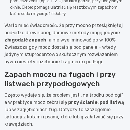
pomieszczeniu (np. o 1–2°C) na kilka godzin, przy uchylonym
oknie. Ciepło pomaga ulatniać się resztkowym zapachom,
które soda i mycie już osłabiły.
Warto mieć świadomość, że przy mocno przesiąkniętej
podłodze drewnianej, domowe metody mogą jedynie
złagodzić zapach
, a nie wyeliminować go w 100%.
Zwłaszcza gdy mocz dostał się pod panele – wtedy
jedynym stuprocentowo skutecznym rozwiązaniem
bywa niestety rozebranie fragmentu podłogi.
Zapach moczu na fugach i przy
listwach przypodłogowych
Często wydaje się, że problem jest „na środku podłogi”,
a w praktyce mocz zebrał się
przy ścianie, pod listwą
lub w zagłębieniach fug. Dotyczy to szczególnie
sytuacji z kotami i psami, które lubią załatwiać się przy
krawędziach.