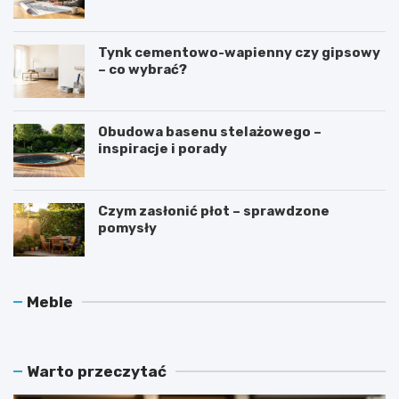
Tynk cementowo-wapienny czy gipsowy
– co wybrać?
Obudowa basenu stelażowego –
inspiracje i porady
Czym zasłonić płot – sprawdzone
pomysły
O
J
Meble
c
a
h
k
r
d
a
b
Warto przeczytać
n
a
i
ć