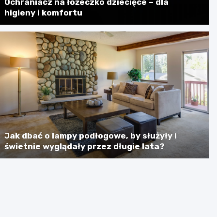
Ochraniacz na łóżeczko dziecięce – dla
higieny i komfortu
Jak dbać o lampy podłogowe, by służyły i
świetnie wyglądały przez długie lata?