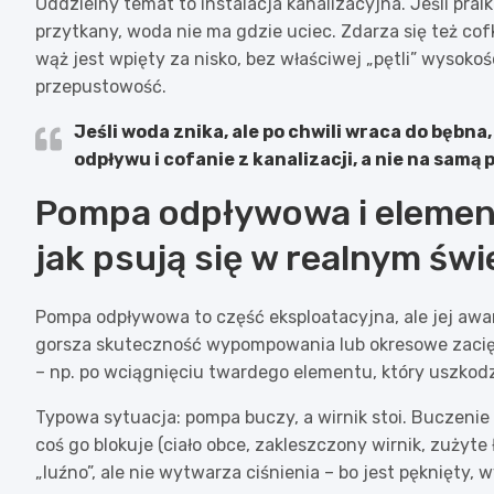
Oddzielny temat to instalacja kanalizacyjna. Jeśli pra
przytkany, woda nie ma gdzie uciec. Zdarza się też co
wąż jest wpięty za nisko, bez właściwej „pętli” wysoko
przepustowość.
Jeśli woda znika, ale po chwili wraca do bębna
odpływu i cofanie z kanalizacji, a nie na samą
Pompa odpływowa i element
jak psują się w realnym świ
Pompa odpływowa to część eksploatacyjna, ale jej awar
gorsza skuteczność wypompowania lub okresowe zacięci
– np. po wciągnięciu twardego elementu, który uszkodzi
Typowa sytuacja: pompa buczy, a wirnik stoi. Buczenie o
coś go blokuje (ciało obce, zakleszczony wirnik, zużyte 
„luźno”, ale nie wytwarza ciśnienia – bo jest pęknięty, 