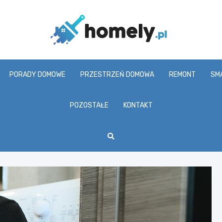
Homel
PORADY DOMOWE
PRZESTRZEŃ DOMOWA
REMONT
SM
POZOSTAŁE
KONTAKT