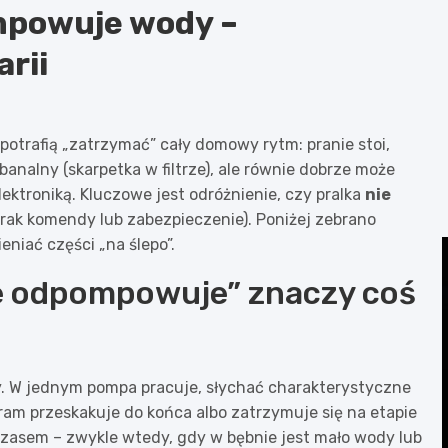
mpowuje wody –
rii
potrafią „zatrzymać” cały domowy rytm: pranie stoi,
analny (skarpetka w filtrze), ale równie dobrze może
lektroniką. Kluczowe jest odróżnienie, czy pralka
nie
rak komendy lub zabezpieczenie). Poniżej zebrano
eniać części „na ślepo”.
ie odpompowuje” znaczy coś
zy. W jednym pompa pracuje, słychać charakterystyczne
gram przeskakuje do końca albo zatrzymuje się na etapie
asem – zwykle wtedy, gdy w bębnie jest mało wody lub