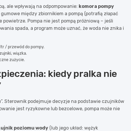
mpą, ale wpływają na odpompowanie:
komora pompy
y gumowe między zbiornikiem a pompą (potrafią złapać
e powietrze. Pompa nie jest pompą próżniową – jeśli
ania spada, a program może uznać, że woda nie znika i
iltr / przewód do pompy.
ujniki, wiązka.
czne zużycie.
zpieczenia: kiedy pralka nie
”
ru”. Sterownik podejmuje decyzje na podstawie czujników
powanie jest ryzykowne lub bezcelowe, pompa może nie
zujnik poziomu wody
(lub jego układ: wężyk