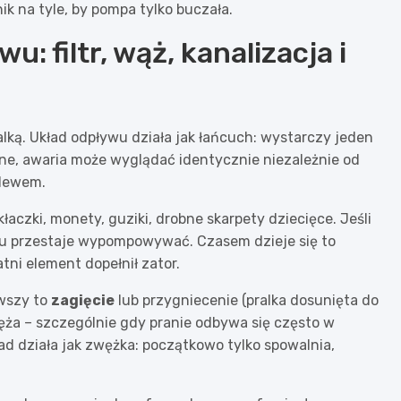
k na tyle, by pompa tylko buczała.
: filtr, wąż, kanalizacja i
lką. Układ odpływu działa jak łańcuch: wystarczy jeden
żne, awaria może wyglądać identycznie niezależnie od
zlewem.
łaczki, monety, guziki, drobne skarpety dziecięce. Jeśli
ńcu przestaje wypompowywać. Czasem dzieje się to
atni element dopełnił zator.
wszy to
zagięcie
lub przygniecenie (pralka dosunięta do
węża – szczególnie gdy pranie odbywa się często w
ad działa jak zwężka: początkowo tylko spowalnia,