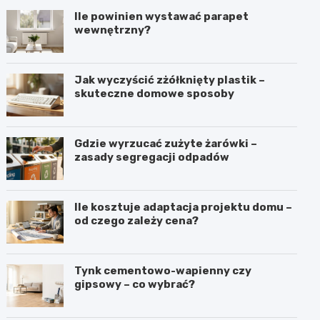
Ile powinien wystawać parapet
wewnętrzny?
Jak wyczyścić zżółknięty plastik –
skuteczne domowe sposoby
Gdzie wyrzucać zużyte żarówki –
zasady segregacji odpadów
Ile kosztuje adaptacja projektu domu –
od czego zależy cena?
Tynk cementowo-wapienny czy
gipsowy – co wybrać?