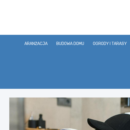
Skip
to
content
ARANŻACJA
BUDOWA DOMU
OGRODY I TARASY