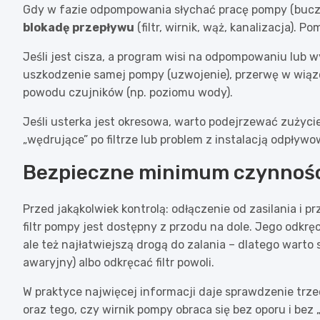
Gdy w fazie odpompowania słychać pracę pompy (buczen
blokadę przepływu
(filtr, wirnik, wąż, kanalizacja). 
Jeśli jest cisza, a program wisi na odpompowaniu lub w
uszkodzenie samej pompy (uzwojenie), przerwę w wiąz
powodu czujników (np. poziomu wody).
Jeśli usterka jest okresowa, warto podejrzewać zużyci
„wędrujące” po filtrze lub problem z instalacją odpływo
Bezpieczne minimum czynności
Przed jakąkolwiek kontrolą: odłączenie od zasilania i 
filtr pompy jest dostępny z przodu na dole. Jego odkr
ale też najłatwiejszą drogą do zalania – dlatego warto
awaryjny) albo odkręcać filtr powoli.
W praktyce najwięcej informacji daje sprawdzenie tr
oraz tego, czy wirnik pompy obraca się bez oporu i bez