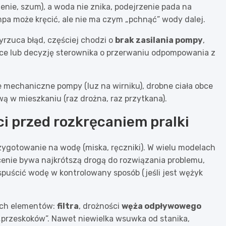
ie, szum), a woda nie znika, podejrzenie pada na
Pompa może kręcić, ale nie ma czym „pchnąć” wody dalej.
yrzuca błąd, częściej chodzi o
brak zasilania pompy
,
ce lub decyzję sterownika o przerwaniu odpompowania z
e mechaniczne pompy (luz na wirniku), drobne ciała obce
wą w mieszkaniu (raz drożna, raz przytkana).
 przed rozkręcaniem pralki
przygotowanie na wodę (miska, ręczniki). W wielu modelach
ęcenie bywa najkrótszą drogą do rozwiązania problemu,
 spuścić wodę w kontrolowany sposób (jeśli jest wężyk
zech elementów:
filtra
, drożności
węża odpływowego
 „przeskoków”. Nawet niewielka wsuwka od stanika,