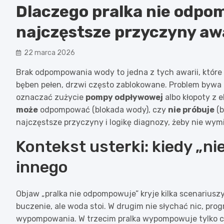
Dlaczego pralka nie odpo
najczęstsze przyczyny awa
22 marca 2026
Brak odpompowania wody to jedna z tych awarii, które 
bęben pełen, drzwi często zablokowane. Problem bywa b
oznaczać zużycie
pompy odpływowej
albo kłopoty z e
może
odpompować (blokada wody), czy
nie próbuje
(b
najczęstsze przyczyny i logikę diagnozy, żeby nie wymi
Kontekst usterki: kiedy „n
innego
Objaw „pralka nie odpompowuje” kryje kilka scenarius
buczenie, ale woda stoi. W drugim nie słychać nic, pro
wypompowania. W trzecim pralka wypompowuje tylko cz