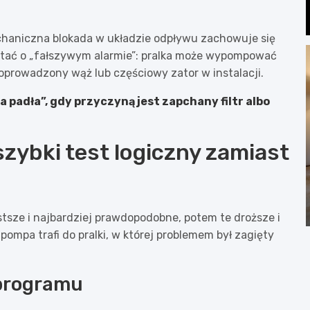
chaniczna blokada w układzie odpływu zachowuje się
iętać o „fałszywym alarmie”: pralka może wypompować
poprowadzony wąż lub częściowy zator w instalacji.
 padła”, gdy przyczyną jest zapchany filtr albo
zybki test logiczny zamiast
ostsze i najbardziej prawdopodobne, potem te droższe i
pompa trafi do pralki, w której problemem był zagięty
 programu