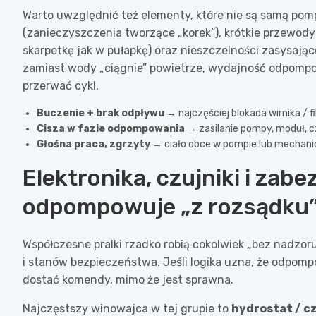
Warto uwzględnić też elementy, które nie są samą po
(zanieczyszczenia tworzące „korek”), krótkie przewod
skarpetkę jak w pułapkę) oraz nieszczelności zasysając
zamiast wody „ciągnie” powietrze, wydajność odpompow
przerwać cykl.
Buczenie + brak odpływu
→ najczęściej blokada wirnika / f
Cisza w fazie odpompowania
→ zasilanie pompy, moduł, cz
Głośna praca, zgrzyty
→ ciało obce w pompie lub mechani
Elektronika, czujniki i zabe
odpompowuje „z rozsądku
Współczesne pralki rzadko robią cokolwiek „bez nadzo
i stanów bezpieczeństwa. Jeśli logika uzna, że odpom
dostać komendy, mimo że jest sprawna.
Najczęstszy winowajca w tej grupie to
hydrostat / c