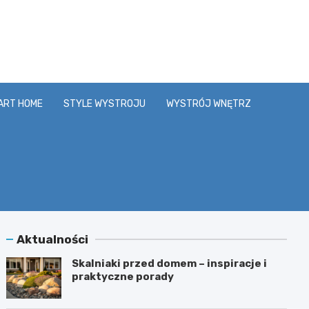
y.pl
ART HOME
STYLE WYSTROJU
WYSTRÓJ WNĘTRZ
Aktualności
Skalniaki przed domem – inspiracje i
praktyczne porady