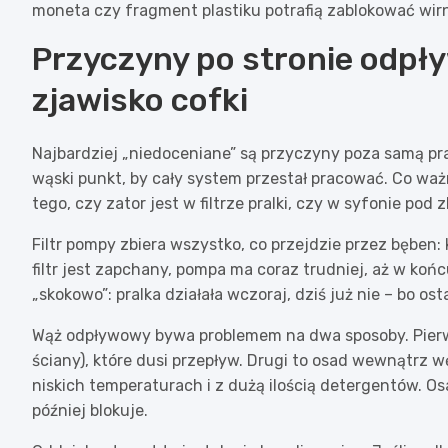
moneta czy fragment plastiku potrafią zablokować wirni
Przyczyny po stronie odpływu
zjawisko cofki
Najbardziej „niedoceniane” są przyczyny poza samą pra
wąski punkt, by cały system przestał pracować. Co wa
tego, czy zator jest w filtrze pralki, czy w syfonie pod 
Filtr pompy zbiera wszystko, co przejdzie przez bęben: k
filtr jest zapchany, pompa ma coraz trudniej, aż w ko
„skokowo”: pralka działała wczoraj, dziś już nie – bo ost
Wąż odpływowy bywa problemem na dwa sposoby. Pier
ściany), które dusi przepływ. Drugi to osad wewnątrz 
niskich temperaturach i z dużą ilością detergentów. Os
później blokuje.