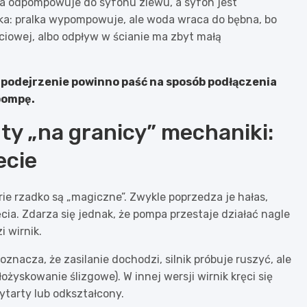
lka odpompowuje do syfonu zlewu, a syfon jest
fka: pralka wypompowuje, ale woda wraca do bębna, bo
ściowej, albo odpływ w ścianie ma zbyt małą
, podejrzenie powinno paść na sposób podłączenia
 pompę.
y „na granicy” mechaniki:
ecie
ie rzadko są „magiczne”. Zwykle poprzedza je hałas,
a. Zdarza się jednak, że pompa przestaje działać nagle
 wirnik.
znacza, że zasilanie dochodzi, silnik próbuje ruszyć, ale
łożyskowanie ślizgowe). W innej wersji wirnik kręci się
wytarty lub odkształcony.