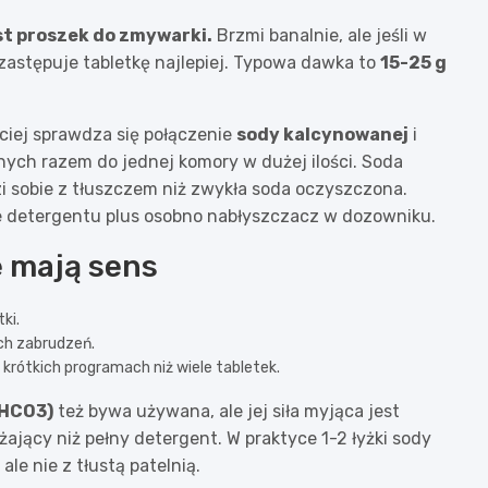
t proszek do zmywarki.
Brzmi banalnie, ale jeśli w
zastępuje tabletkę najlepiej. Typowa dawka to
15-25 g
ciej sprawdza się połączenie
sody kalcynowanej
i
anych razem do jednej komory w dużej ilości. Soda
dzi sobie z tłuszczem niż zwykła soda oczyszczona.
 detergentu plus osobno nabłyszczacz w dozowniku.
e mają sens
ki.
nich zabrudzeń.
 w krótkich programach niż wiele tabletek.
aHCO3)
też bywa używana, ale jej siła myjąca jest
żający niż pełny detergent. W praktyce 1-2 łyżki sody
ale nie z tłustą patelnią.