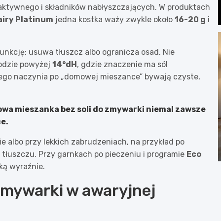
aktywnego i składników nabłyszczających. W produktach
airy Platinum
jedna kostka waży zwykle około
16-20 g
i
unkcję: usuwa tłuszcz albo ogranicza osad. Nie
wodzie powyżej
14°dH
, gdzie znaczenie ma sól
atego naczynia po „domowej mieszance” bywają czyste,
mowa mieszanka bez soli do zmywarki niemal zawsze
ce.
 albo przy lekkich zabrudzeniach, na przykład po
 tłuszczu. Przy garnkach po pieczeniu i programie
Eco
ką wyraźnie.
zmywarki w awaryjnej