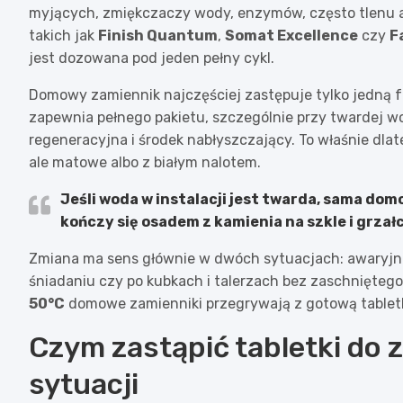
myjących, zmiękczaczy wody, enzymów, często tlenu 
takich jak
Finish Quantum
,
Somat Excellence
czy
F
jest dozowana pod jeden pełny cykl.
Domowy zamiennik najczęściej zastępuje tylko jedną f
zapewnia pełnego pakietu, szczególnie przy twardej 
regeneracyjna i środek nabłyszczający. To właśnie dl
ale matowe albo z białym nalotem.
Jeśli woda w instalacji jest twarda, sama do
kończy się osadem z kamienia na szkle i grzał
Zmiana ma sens głównie w dwóch sytuacjach: awaryjnie
śniadaniu czy po kubkach i talerzach bez zaschniętego
50°C
domowe zamienniki przegrywają z gotową tablet
Czym zastąpić tabletki do 
sytuacji