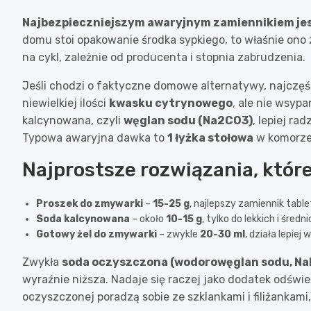
Najbezpieczniejszym awaryjnym zamiennikiem jes
domu stoi opakowanie środka sypkiego, to właśnie ono 
na cykl, zależnie od producenta i stopnia zabrudzenia.
Jeśli chodzi o faktyczne domowe alternatywy, najczęś
niewielkiej ilości
kwasku cytrynowego
, ale nie wsyp
kalcynowana, czyli
węglan sodu (Na2CO3)
, lepiej ra
Typowa awaryjna dawka to
1 łyżka stołowa
w komorze
Najprostsze rozwiązania, któr
Proszek do zmywarki
–
15-25 g
, najlepszy zamiennik tablet
Soda kalcynowana
– około
10-15 g
, tylko do lekkich i śred
Gotowy żel do zmywarki
– zwykle
20-30 ml
, działa lepiej
Zwykła
soda oczyszczona (wodorowęglan sodu, N
wyraźnie niższa. Nadaje się raczej jako dodatek odświe
oczyszczonej poradzą sobie ze szklankami i filiżankami, 