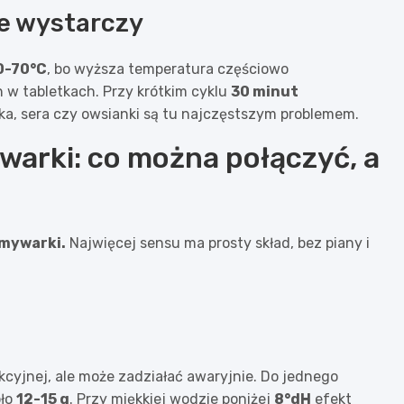
ie wystarczy
0-70°C
, bo wyższa temperatura częściowo
w tabletkach. Przy krótkim cyklu
30 minut
ka, sera czy owsianki są tu najczęstszym problemem.
arki: co można połączyć, a
zmywarki.
Najwięcej sensu ma prosty skład, bez piany i
kcyjnej, ale może zadziałać awaryjnie. Do jednego
oło
12-15 g
. Przy miękkiej wodzie poniżej
8°dH
efekt