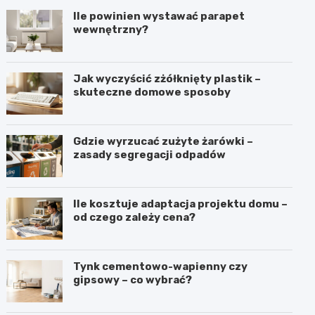
Ile powinien wystawać parapet
wewnętrzny?
Jak wyczyścić zżółknięty plastik –
skuteczne domowe sposoby
Gdzie wyrzucać zużyte żarówki –
zasady segregacji odpadów
Ile kosztuje adaptacja projektu domu –
od czego zależy cena?
Tynk cementowo-wapienny czy
gipsowy – co wybrać?