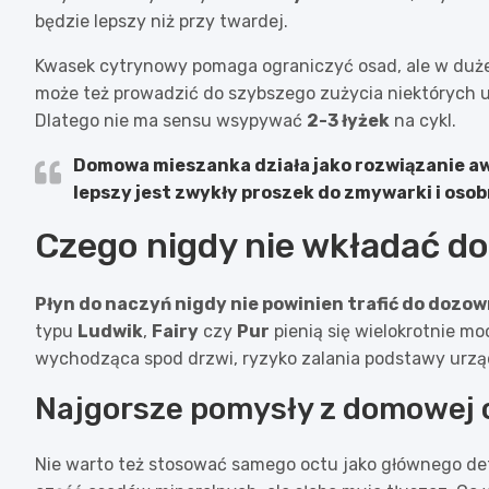
będzie lepszy niż przy twardej.
Kwasek cytrynowy pomaga ograniczyć osad, ale w dużej
może też prowadzić do szybszego zużycia niektórych us
Dlatego nie ma sensu wsypywać
2-3 łyżek
na cykl.
Domowa mieszanka działa jako rozwiązanie aw
lepszy jest zwykły proszek do zmywarki i osob
Czego nigdy nie wkładać do
Płyn do naczyń nigdy nie powinien trafić do dozo
typu
Ludwik
,
Fairy
czy
Pur
pienią się wielokrotnie mo
wychodząca spod drzwi, ryzyko zalania podstawy urząd
Najgorsze pomysły z domowej 
Nie warto też stosować samego octu jako głównego d