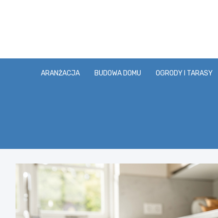
Skip
to
content
ARANŻACJA
BUDOWA DOMU
OGRODY I TARASY