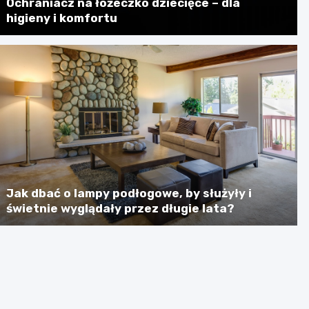
Ochraniacz na łóżeczko dziecięce – dla
higieny i komfortu
Jak dbać o lampy podłogowe, by służyły i
świetnie wyglądały przez długie lata?