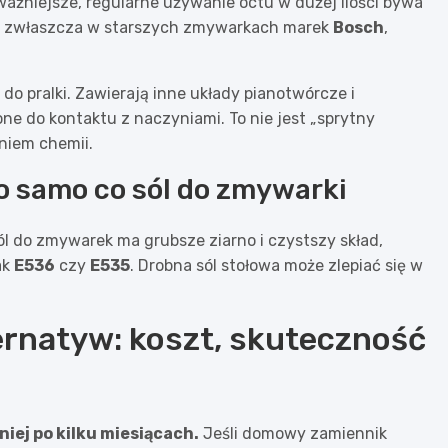
ważniejsze, regularne używanie octu w dużej ilości bywa
, zwłaszcza w starszych zmywarkach marek
Bosch
,
 do pralki. Zawierają inne układy pianotwórcze i
e do kontaktu z naczyniami. To nie jest „sprytny
niem chemii.
to samo co sól do zmywarki
l do zmywarek ma grubsze ziarno i czystszy skład,
ak
E536
czy
E535
. Drobna sól stołowa może zlepiać się w
rnatyw: koszt, skuteczność
iej po kilku miesiącach.
Jeśli domowy zamiennik