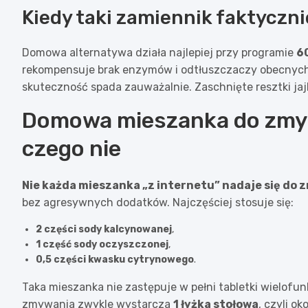
Kiedy taki zamiennik faktyczn
Domowa alternatywa działa najlepiej przy programie
6
rekompensuje brak enzymów i odtłuszczaczy obecnych 
skuteczność spada zauważalnie. Zaschnięte resztki jaj
Domowa mieszanka do zmyw
czego nie
Nie każda mieszanka „z internetu” nadaje się do 
bez agresywnych dodatków. Najczęściej stosuje się:
2 części sody kalcynowanej
,
1 część sody oczyszczonej
,
0,5 części kwasku cytrynowego
.
Taka mieszanka nie zastępuje w pełni tabletki wielofun
zmywania zwykle wystarcza
1 łyżka stołowa
, czyli ok