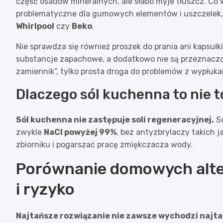
część osadów mineralnych, ale słabo myje tłuszcz. Co 
problematyczne dla gumowych elementów i uszczelek
Whirlpool
czy
Beko
.
Nie sprawdza się również proszek do prania ani kapsułki
substancje zapachowe, a dodatkowo nie są przeznaczon
zamiennik”, tylko prosta droga do problemów z wypłuka
Dlaczego sól kuchenna to nie 
Sól kuchenna nie zastępuje soli regeneracyjnej.
Só
zwykle
NaCl powyżej 99%
, bez antyzbrylaczy takich j
zbiorniku i pogarszać pracę zmiękczacza wody.
Porównanie domowych alte
i ryzyko
Najtańsze rozwiązanie nie zawsze wychodzi najtan