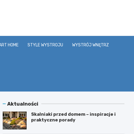
y.pl
ART HOME
STYLE WYSTROJU
WYSTRÓJ WNĘTRZ
Aktualności
Skalniaki przed domem – inspiracje i
praktyczne porady