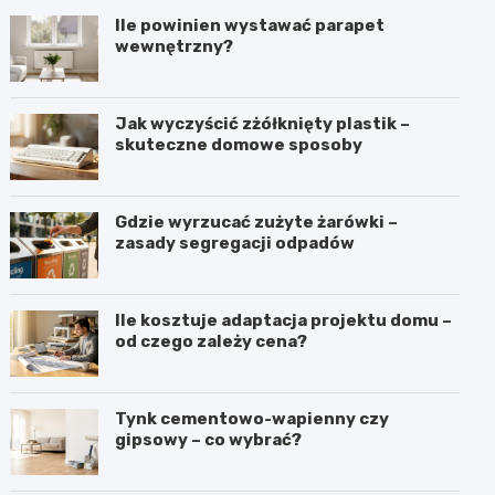
Ile powinien wystawać parapet
wewnętrzny?
Jak wyczyścić zżółknięty plastik –
skuteczne domowe sposoby
Gdzie wyrzucać zużyte żarówki –
zasady segregacji odpadów
Ile kosztuje adaptacja projektu domu –
od czego zależy cena?
Tynk cementowo-wapienny czy
gipsowy – co wybrać?