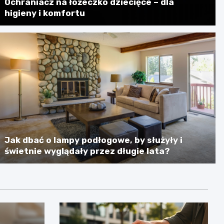
Ochraniacz na łóżeczko dziecięce – dla
higieny i komfortu
Jak dbać o lampy podłogowe, by służyły i
świetnie wyglądały przez długie lata?