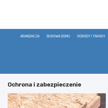
Skip
to
content
ARANŻACJA
BUDOWA DOMU
OGRODY I TARASY
Ochrona i zabezpieczenie