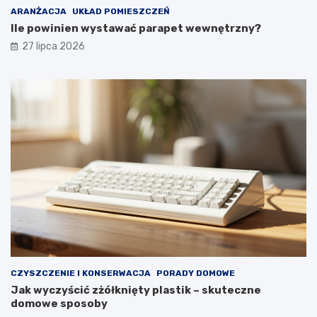
k
w
ARANŻACJA
UKŁAD POMIESZCZEŃ
o
y
Ile powinien wystawać parapet wewnętrzny?
m
g
27 lipca 2026
f
l
o
ą
r
d
t
a
u
ł
y
p
r
z
e
z
d
ł
u
g
i
e
CZYSZCZENIE I KONSERWACJA
PORADY DOMOWE
l
Jak wyczyścić zżółknięty plastik – skuteczne
a
domowe sposoby
t