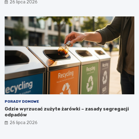
a
26 lipca 2026
?
PORADY DOMOWE
Gdzie wyrzucać zużyte żarówki – zasady segregacji
odpadów
26 lipca 2026