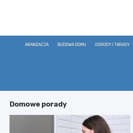
Skip
to
content
ARANŻACJA
BUDOWA DOMU
OGRODY I TARASY
Domowe porady