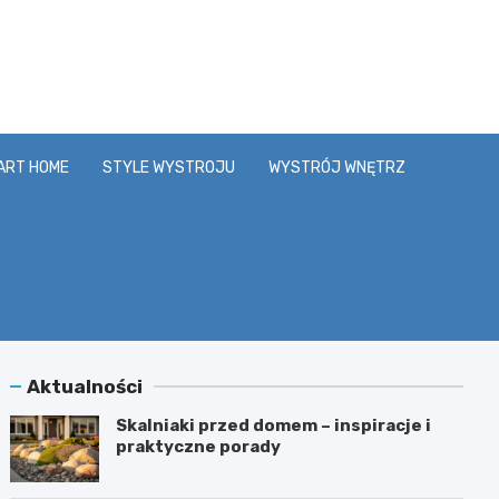
y.pl
ART HOME
STYLE WYSTROJU
WYSTRÓJ WNĘTRZ
Aktualności
Skalniaki przed domem – inspiracje i
praktyczne porady