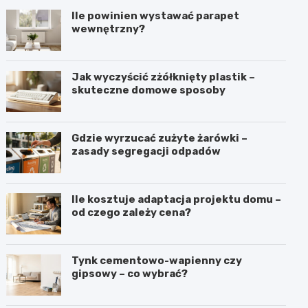
Ile powinien wystawać parapet
wewnętrzny?
Jak wyczyścić zżółknięty plastik –
skuteczne domowe sposoby
Gdzie wyrzucać zużyte żarówki –
zasady segregacji odpadów
Ile kosztuje adaptacja projektu domu –
od czego zależy cena?
Tynk cementowo-wapienny czy
gipsowy – co wybrać?