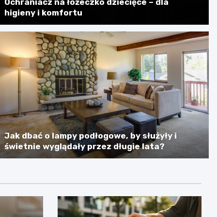
Ochraniacz na łóżeczko dziecięce – dla
higieny i komfortu
Jak dbać o lampy podłogowe, by służyły i
świetnie wyglądały przez długie lata?