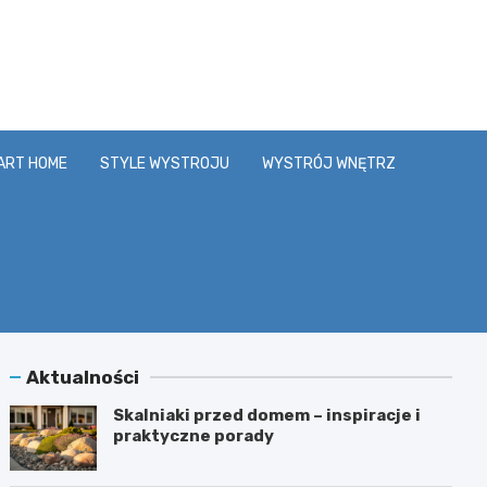
y.pl
ART HOME
STYLE WYSTROJU
WYSTRÓJ WNĘTRZ
Aktualności
Skalniaki przed domem – inspiracje i
praktyczne porady