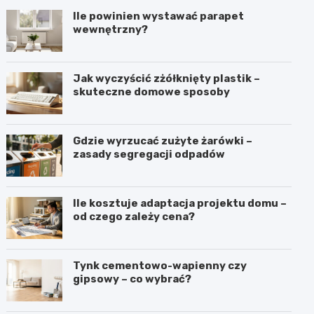
Ile powinien wystawać parapet
wewnętrzny?
Jak wyczyścić zżółknięty plastik –
skuteczne domowe sposoby
Gdzie wyrzucać zużyte żarówki –
zasady segregacji odpadów
Ile kosztuje adaptacja projektu domu –
od czego zależy cena?
Tynk cementowo-wapienny czy
gipsowy – co wybrać?