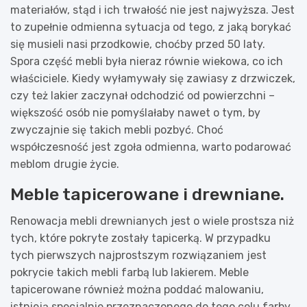
materiałów, stąd i ich trwałość nie jest najwyższa. Jest
to zupełnie odmienna sytuacja od tego, z jaką borykać
się musieli nasi przodkowie, choćby przed 50 laty.
Spora część mebli była nieraz równie wiekowa, co ich
właściciele. Kiedy wyłamywały się zawiasy z drzwiczek,
czy też lakier zaczynał odchodzić od powierzchni –
większość osób nie pomyślałaby nawet o tym, by
zwyczajnie się takich mebli pozbyć. Choć
współczesność jest zgoła odmienna, warto podarować
meblom drugie życie.
Meble tapicerowane i drewniane.
Renowacja mebli drewnianych jest o wiele prostsza niż
tych, które pokryte zostały tapicerką. W przypadku
tych pierwszych najprostszym rozwiązaniem jest
pokrycie takich mebli farbą lub lakierem. Meble
tapicerowane również można poddać malowaniu,
istnieją specjalnie przeznaczonego do tego celu farby