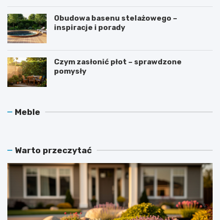
Obudowa basenu stelażowego –
inspiracje i porady
Czym zasłonić płot – sprawdzone
pomysły
O
J
Meble
c
a
h
k
r
d
a
b
Warto przeczytać
n
a
i
ć
a
o
c
l
z
a
n
m
a
p
ł
y