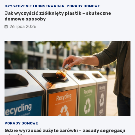
e
CZYSZCZENIE I KONSERWACJA
PORADY DOMOWE
l
Jak wyczyścić zżółknięty plastik – skuteczne
a
domowe sposoby
t
a
26 lipca 2026
?
PORADY DOMOWE
Gdzie wyrzucać zużyte żarówki – zasady segregacji