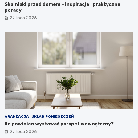
i
,
Skalniaki przed domem – inspiracje i praktyczne
e
b
porady
c
y
27 lipca 2026
i
s
ę
ł
c
u
e
ż
–
y
d
ł
l
y
a
i
h
ś
i
w
g
i
i
e
e
t
n
n
y
i
i
e
k
w
ARANŻACJA
UKŁAD POMIESZCZEŃ
o
y
Ile powinien wystawać parapet wewnętrzny?
m
g
27 lipca 2026
f
l