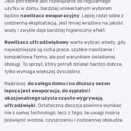
Jeśli potrzebne jest rozwiązanie do regularnego
użytku w domu, bardziej uniwersalnym wyborem
będzie
nawilżacz ewaporacyjny
. Lepiej radzi sobie z
codzienną eksploatacją, jest mniej wrażliwy na jakość
wody i zwykle daje bardziej higieniczny efekt.
Nawilżacz ultradźwiękowy
warto wybrać wtedy, gdy
najważniejsze są cicha praca, szybkie nawilżanie i
kompaktowa forma, ale pod warunkiem świadomej
obsługi. To sprzęt, który potrafi działać bardzo dobrze,
tylko wymaga większej dyscypliny.
Najkrócej:
do całego domu i na dłuższy sezon
lepsza jest ewaporacja, do sypialni i
okazjonalnego użycia często wygrywają
ultradźwięki
. Ostateczna decyzja powinna wynikać
nie z samej technologii, lecz z tego, ile uwagi można
poświęcić wodzie, czyszczeniu i codziennej obsłudze.