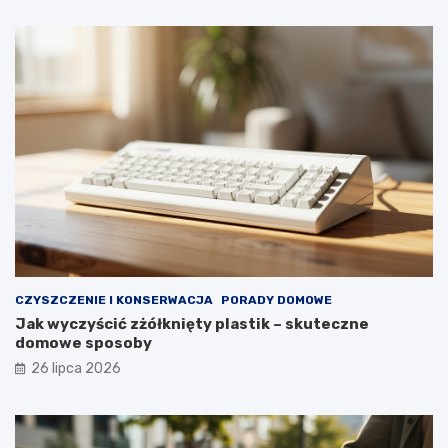
o
ą
r
d
t
a
u
ł
y
p
r
z
e
z
d
ł
u
g
i
e
CZYSZCZENIE I KONSERWACJA
PORADY DOMOWE
l
Jak wyczyścić zżółknięty plastik – skuteczne
a
domowe sposoby
t
a
26 lipca 2026
?