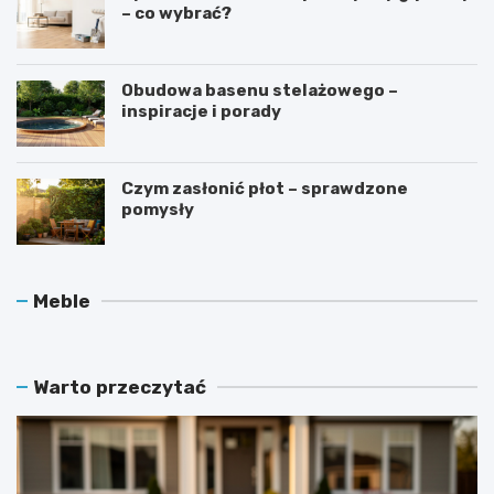
– co wybrać?
Obudowa basenu stelażowego –
inspiracje i porady
Czym zasłonić płot – sprawdzone
pomysły
O
J
Meble
c
a
h
k
r
d
a
b
Warto przeczytać
n
a
i
ć
a
o
c
l
z
a
n
m