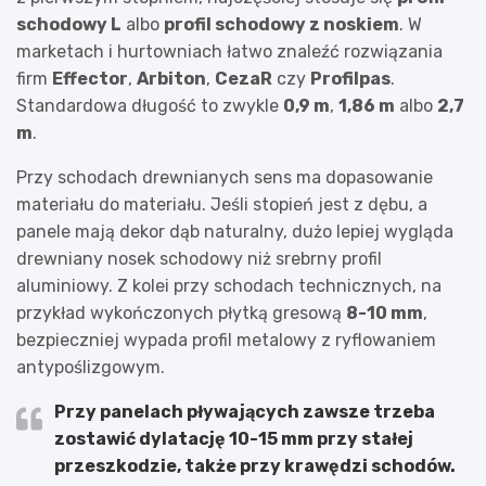
schodowy L
albo
profil schodowy z noskiem
. W
marketach i hurtowniach łatwo znaleźć rozwiązania
firm
Effector
,
Arbiton
,
CezaR
czy
Profilpas
.
Standardowa długość to zwykle
0,9 m
,
1,86 m
albo
2,7
m
.
Przy schodach drewnianych sens ma dopasowanie
materiału do materiału. Jeśli stopień jest z dębu, a
panele mają dekor dąb naturalny, dużo lepiej wygląda
drewniany nosek schodowy niż srebrny profil
aluminiowy. Z kolei przy schodach technicznych, na
przykład wykończonych płytką gresową
8-10 mm
,
bezpieczniej wypada profil metalowy z ryflowaniem
antypoślizgowym.
Przy panelach pływających zawsze trzeba
zostawić
dylatację 10-15 mm
przy stałej
przeszkodzie, także przy krawędzi schodów.