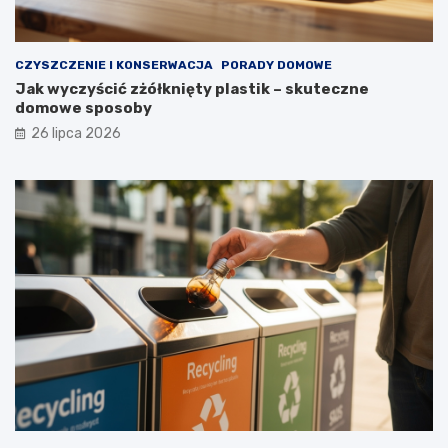
g
i
e
CZYSZCZENIE I KONSERWACJA
PORADY DOMOWE
l
Jak wyczyścić zżółknięty plastik – skuteczne
a
domowe sposoby
t
a
26 lipca 2026
?