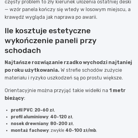
częsty problem to zły kierunek ułożenia ostatniej deski
— wzór panela kończy się wtedy w losowym miejscu, a
krawędź wygląda jak naprawa po awarii.
Ile kosztuje estetyczne
wykończenie paneli przy
schodach
Najtańsze rozwiązanie rzadko wychodzi najtaniej
po roku użytkowania.
W strefie schodów zużycie
materiału i ryzyko uszkodzeń są po prostu większe.
Orientacyjnie można przyjąć takie widełki na
1 metr
bieżący
:
profil PVC
:
20-60 zł
,
profil aluminiowy
:
40-120 zł
,
nosek drewniany
:
80-200 zł
,
montaż fachowy
: zwykle
40-100 zł/mb
.