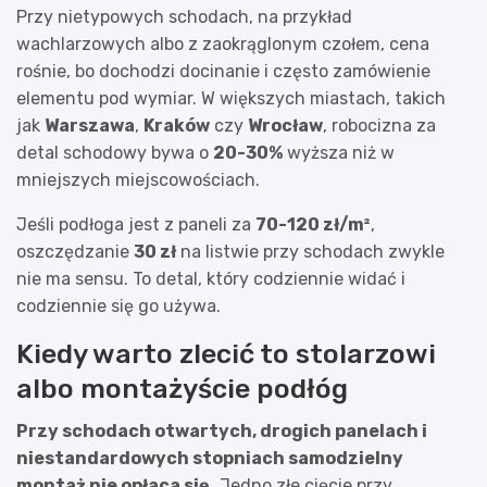
Przy nietypowych schodach, na przykład
wachlarzowych albo z zaokrąglonym czołem, cena
rośnie, bo dochodzi docinanie i często zamówienie
elementu pod wymiar. W większych miastach, takich
jak
Warszawa
,
Kraków
czy
Wrocław
, robocizna za
detal schodowy bywa o
20-30%
wyższa niż w
mniejszych miejscowościach.
Jeśli podłoga jest z paneli za
70-120 zł/m²
,
oszczędzanie
30 zł
na listwie przy schodach zwykle
nie ma sensu. To detal, który codziennie widać i
codziennie się go używa.
Kiedy warto zlecić to stolarzowi
albo montażyście podłóg
Przy schodach otwartych, drogich panelach i
niestandardowych stopniach samodzielny
montaż nie opłaca się.
Jedno złe cięcie przy