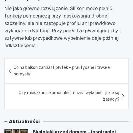
Nie jako główne rozwiązanie. Silikon może pełnić
funkcję pomocniczą przy maskowaniu drobnej
szczeliny, ale nie zastępuje profilu ani prawidłowo
wykonanej dylatacji. Przy podłodze pływającej zbyt
sztywne lub przypadkowe wypełnienie daje później
odkształcenia.
Nawigacja
Co na balkon zamiast płytek – praktyczne i trwałe
wpisu
pomysły
Czy mieszkanie komunalne można wykupić – jakie są
zasady?
Aktualności
Skalniaki przed domem – inspiracje i