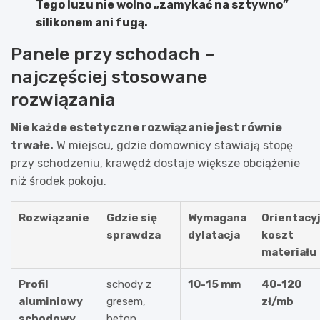
Tego luzu nie wolno „zamykać na sztywno”
silikonem ani fugą.
Panele przy schodach –
najczęściej stosowane
rozwiązania
Nie każde estetyczne rozwiązanie jest równie
trwałe.
W miejscu, gdzie domownicy stawiają stopę
przy schodzeniu, krawędź dostaje większe obciążenie
niż środek pokoju.
Rozwiązanie
Gdzie się
Wymagana
Orientacy
sprawdza
dylatacja
koszt
materiału
Profil
schody z
10-15 mm
40-120
aluminiowy
gresem,
zł/mb
schodowy
beton,