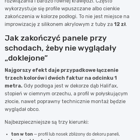
rozwiązania i bardzo równej krawędzi. Często
wykorzystuje się profile wpuszczane albo cienkie
zakończenia w kolorze podłogi. To nie jest miejsce na
improwizację z silikonem akrylowym z tuby za
12 zł
.
Jak zakończyć panele przy
schodach, żeby nie wyglądały
„doklejone”
Najgorszy efekt daje przypadkowe łączenie
trzech kolorów i dwóch faktur na odcinku 1
metra.
Gdy podłoga jest w dekorze dąb Halifax,
stopień w ciemnym orzechu, a profil w połyskującym
złocie, nawet poprawny technicznie montaż będzie
wyglądał obco.
Najbezpieczniejsze są trzy kierunki:
ton w ton
— profil lub nosek zbliżony do dekoru paneli,