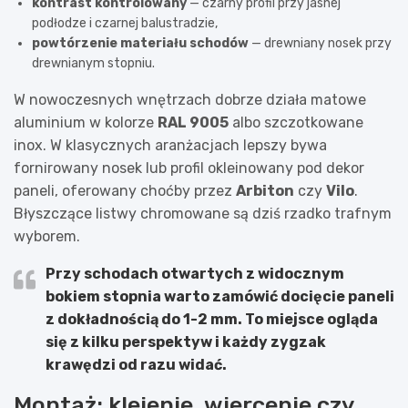
kontrast kontrolowany
— czarny profil przy jasnej
podłodze i czarnej balustradzie,
powtórzenie materiału schodów
— drewniany nosek przy
drewnianym stopniu.
W nowoczesnych wnętrzach dobrze działa matowe
aluminium w kolorze
RAL 9005
albo szczotkowane
inox. W klasycznych aranżacjach lepszy bywa
fornirowany nosek lub profil okleinowany pod dekor
paneli, oferowany choćby przez
Arbiton
czy
Vilo
.
Błyszczące listwy chromowane są dziś rzadko trafnym
wyborem.
Przy schodach otwartych z widocznym
bokiem stopnia warto zamówić docięcie paneli
z dokładnością do
1-2 mm
. To miejsce ogląda
się z kilku perspektyw i każdy zygzak
krawędzi od razu widać.
Montaż: klejenie, wiercenie czy