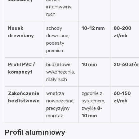
intensywny
ruch
Nosek
schody
10-12 mm
80-200
drewniany
drewniane,
zł/mb
podesty
premium
Profil PVC /
budżetowe
10 mm
20-60 zł/
kompozyt
wykończenia,
mały ruch
Zakończenie
wnętrza
zgodnie z
60-150
bezlistwowe
nowoczesne,
systemem,
zł/mb
precyzyjny
zwykle
8-
montaż
10 mm
Profil aluminiowy