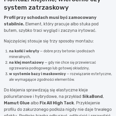
system zatrzaskowy
Profil przy schodach musi być zamocowany
stabilnie.
Element, który pracuje albo stuka pod
butem, szybko traci wygląd i zaczyna irytować.
Najczęściej stosuje się trzy sposoby montażu:
na kołki i wkręty
— dobre przy betonie i podłożach
mineralnych,
na klej montażowy
— gdy nie chce się przewiercać
ogrzewania podłogowego lub gotowej okładziny,
w systemie bazy i maskownicy
— rozwiązanie estetyczne,
ale wymagające zgodności elementów.
Do klejenia sprawdzają się elastyczne kleje
poliuretanowe i hybrydowe, na przykład
SikaBond
,
Mamut Glue
albo
Fix All High Tack
. Przyklejenie
profilu do zakurzonego podłoża nigdy nie daje trwałego
efektu. Podłoże trzeba odkurzyć, odtłuścić i sprawdzić,