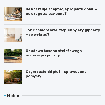
Ile kosztuje adaptacja projektu domu –
od czego zależy cena?
Tynk cementowo-wapienny czy gipsowy
– co wybrać?
Obudowa basenu stelażowego –
inspiracje i porady
Czym zasłonić płot – sprawdzone
pomysły
O
J
Meble
c
a
h
k
r
d