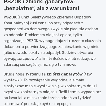
PSZOK i zbiórki gabarytów:
„bezpłatne”, ale z warunkami
PSZOK
(Punkt Selektywnego Zbierania Odpadów
Komunalnych) kusi ceną, bo przy odpadach z
gospodarstwa domowego zwykle nie płaci się osobno
za oddanie. Problemem nie jest opłata, tylko
organizacja. PSZOK wymaga dojazdu, często okazania
dokumentu potwierdzającego zamieszkanie w gminie
(albo dowodu opłaty za odpady). Godziny otwarcia
bywają „urzędowe”, a limity ilościowe lub rodzajowe
zdarzają się częściej, niż się o tym mówi.
Drugą nogą systemu są
zbiórki gabarytów
(tzw.
wystawki). To rozwiązanie wygodne, ale mało
elastyczne: meble wystawia się w konkretnym dniu i
często w konkretnym miejscu. Jeśli termin wypada raz
na kwartał, a mieszkanie trzeba oddać za tydzień,
„darmowo” przestaje być realną opcją.