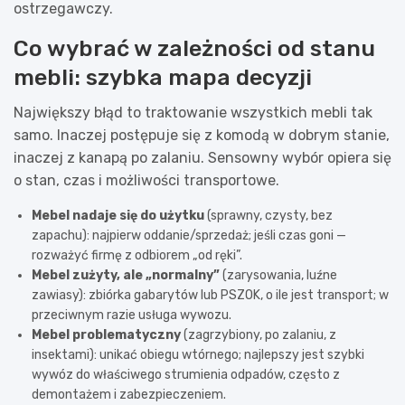
ostrzegawczy.
Co wybrać w zależności od stanu
mebli: szybka mapa decyzji
Największy błąd to traktowanie wszystkich mebli tak
samo. Inaczej postępuje się z komodą w dobrym stanie,
inaczej z kanapą po zalaniu. Sensowny wybór opiera się
o stan, czas i możliwości transportowe.
Mebel nadaje się do użytku
(sprawny, czysty, bez
zapachu): najpierw oddanie/sprzedaż; jeśli czas goni —
rozważyć firmę z odbiorem „od ręki”.
Mebel zużyty, ale „normalny”
(zarysowania, luźne
zawiasy): zbiórka gabarytów lub PSZOK, o ile jest transport; w
przeciwnym razie usługa wywozu.
Mebel problematyczny
(zagrzybiony, po zalaniu, z
insektami): unikać obiegu wtórnego; najlepszy jest szybki
wywóz do właściwego strumienia odpadów, często z
demontażem i zabezpieczeniem.