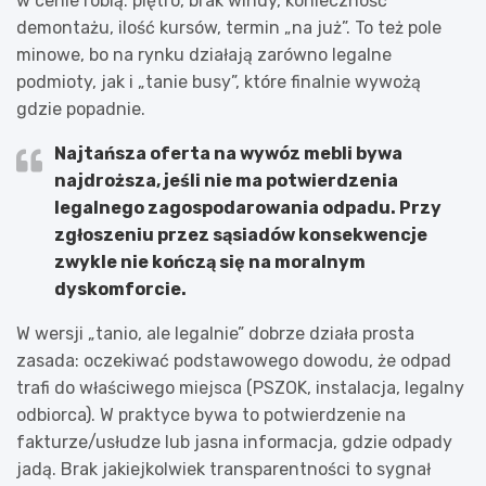
w cenie robią: piętro, brak windy, konieczność
demontażu, ilość kursów, termin „na już”. To też pole
minowe, bo na rynku działają zarówno legalne
podmioty, jak i „tanie busy”, które finalnie wywożą
gdzie popadnie.
Najtańsza oferta na wywóz mebli bywa
najdroższa, jeśli nie ma potwierdzenia
legalnego zagospodarowania odpadu.
Przy
zgłoszeniu przez sąsiadów konsekwencje
zwykle nie kończą się na moralnym
dyskomforcie.
W wersji „tanio, ale legalnie” dobrze działa prosta
zasada: oczekiwać podstawowego dowodu, że odpad
trafi do właściwego miejsca (PSZOK, instalacja, legalny
odbiorca). W praktyce bywa to potwierdzenie na
fakturze/usłudze lub jasna informacja, gdzie odpady
jadą. Brak jakiejkolwiek transparentności to sygnał