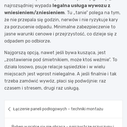
najrozsądniej wypada
legalna usługa wywozu z
wniesieniem/zniesieniem
. Tu „tanie” polega na tym,
że nie przepala się godzin, nerwów i nie ryzykuje kary
za porzucenie odpadu. Minimalne zabezpieczenie to
jasne warunki cenowe i przejrzystość, co dzieje się z
odpadem po odbiorze.
Najgorszą opcją, nawet jeśli bywa kusząca, jest
„zostawienie pod śmietnikiem, może ktoś weźmie”. To
działa losowo, psuje relacje sąsiedzkie i w wielu
miejscach jest wprost nielegalne. A jeśli finalnie i tak
trzeba zamówić wywóz, płaci się podwójnie: raz
czasem i stresem, drugi raz usługą.
Nawigacja
Łączenie paneli podłogowych – techniki montażu
wpisu
Bęben w pralce się nie obraca – najczęstsze przyczyny i