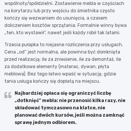
wspólnoty/spółdzielni. Zostawienie mebla w częściach
na korytarzu lub przy wejściu do śmietnika często
kończy się wezwaniem do usunięcia, a czasem
doliczeniem kosztów sprzątania. Formalnie winny bywa
„ten, kto wystawił”, nawet jeśli każdy robił tak latami.
Trzecia pułapka to niejasne rozliczenia przy usługach.
Cena „od” jest normalna, ale powinna być domknięta
przed realizacją: ile za zniesienie, ile za demontaż, ile
za dodatkowe elementy (materac, dywan, płyta
meblowa). Bez tego łatwo wpaść w sytuację, gdzie
tania usługa kończy się dopłatą na miejscu.
Najbardziej opłaca się ograniczyć liczbę
„dotknięć” mebla
: nie przenosić kilka razy, nie
składować tymczasowo na klatce, nie
planować dwóch kursów, jeśli można zamknąć
sprawę jednym odbiorem.