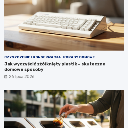
r
z
e
z
d
ł
u
g
i
e
CZYSZCZENIE I KONSERWACJA
PORADY DOMOWE
l
Jak wyczyścić zżółknięty plastik – skuteczne
a
domowe sposoby
t
a
26 lipca 2026
?