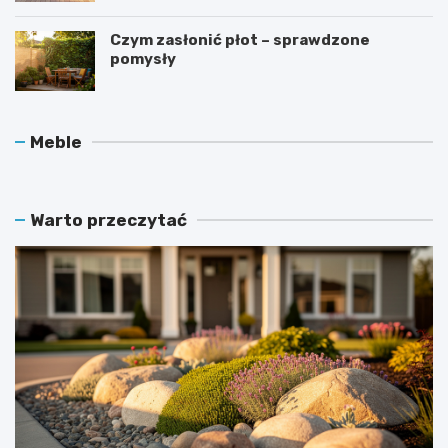
Czym zasłonić płot – sprawdzone
pomysły
O
J
Meble
c
a
h
k
r
d
a
b
Warto przeczytać
n
a
i
ć
a
o
c
l
z
a
n
m
a
p
ł
y
ó
p
ż
o
e
d
c
ł
z
o