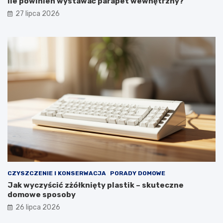
Ile powinien wystawać parapet wewnętrzny?
m
g
27 lipca 2026
f
l
o
ą
r
d
t
a
u
ł
y
p
r
z
e
z
d
ł
u
g
i
e
CZYSZCZENIE I KONSERWACJA
PORADY DOMOWE
l
Jak wyczyścić zżółknięty plastik – skuteczne
a
domowe sposoby
t
a
26 lipca 2026
?