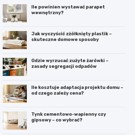
Ile powinien wystawać parapet
wewnętrzny?
Jak wyczyścić zżółknięty plastik –
skuteczne domowe sposoby
Gdzie wyrzucać zużyte żarówki –
zasady segregacji odpadów
Ile kosztuje adaptacja projektu domu –
od czego zależy cena?
Tynk cementowo-wapienny czy
gipsowy – co wybrać?