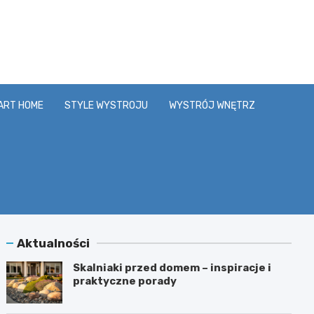
y.pl
ART HOME
STYLE WYSTROJU
WYSTRÓJ WNĘTRZ
Aktualności
Skalniaki przed domem – inspiracje i
praktyczne porady