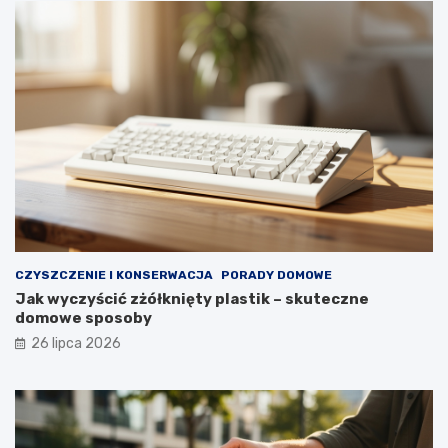
t
a
u
ł
y
p
r
z
e
z
d
ł
u
g
i
e
CZYSZCZENIE I KONSERWACJA
PORADY DOMOWE
l
Jak wyczyścić zżółknięty plastik – skuteczne
a
domowe sposoby
t
a
26 lipca 2026
?