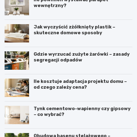
wewnętrzny?
Jak wyczyścić zżółknięty plastik –
skuteczne domowe sposoby
Gdzie wyrzucać zużyte żarówki – zasady
segregacji odpadów
Ile kosztuje adaptacja projektu domu –
od czego zależy cena?
Tynk cementowo-wapienny czy gipsowy
– co wybrać?
Obudowa basenu stelażowego –