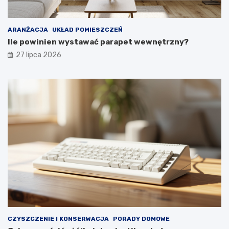
y
i
i
e
k
w
ARANŻACJA
UKŁAD POMIESZCZEŃ
o
y
Ile powinien wystawać parapet wewnętrzny?
m
g
27 lipca 2026
f
l
o
ą
r
d
t
a
u
ł
y
p
r
z
e
z
d
ł
u
g
i
e
CZYSZCZENIE I KONSERWACJA
PORADY DOMOWE
l