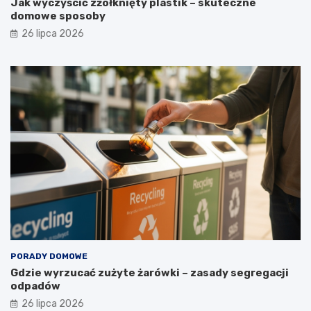
Jak wyczyścić zżółknięty plastik – skuteczne
a
domowe sposoby
t
a
26 lipca 2026
?
PORADY DOMOWE
Gdzie wyrzucać zużyte żarówki – zasady segregacji
odpadów
26 lipca 2026