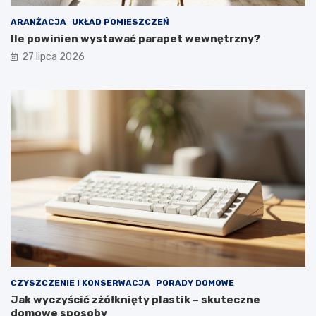
i
e
k
w
ARANŻACJA
UKŁAD POMIESZCZEŃ
o
y
Ile powinien wystawać parapet wewnętrzny?
m
g
27 lipca 2026
f
l
o
ą
r
d
t
a
u
ł
y
p
r
z
e
z
d
ł
u
g
i
e
CZYSZCZENIE I KONSERWACJA
PORADY DOMOWE
l
Jak wyczyścić zżółknięty plastik – skuteczne
a
domowe sposoby
t